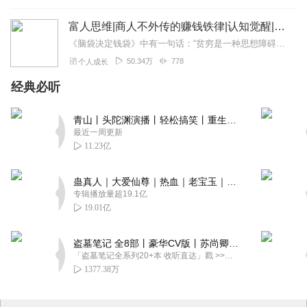
富人思维|商人不外传的赚钱铁律|认知觉醒|财富进家
《脑袋决定钱袋》中有一句话：“贫穷是一种思想障碍，而不是一种经济状态；富人最大的资产不是他账户上的字，而是他与众不同的思考方式。”很多时候，让一个人陷入贫穷的，...
50.34万
778
个人成长
经典必听
青山丨头陀渊演播丨轻松搞笑丨重生穿越丨古代权谋丨VIP免费 | 多人有声剧
最近一周更新
11.23亿
蛊真人｜大爱仙尊｜热血｜老宝玉｜多人VIP免费有声剧
专辑播放量超19.1亿
19.01亿
盗墓笔记 全8部丨豪华CV版丨苏尚卿&边江 领衔 多人有声剧丨冠声文化丨南派三叔
「盗墓笔记全系列20+本 收听直达」戳 >>改编自南派三叔同名作品，腾讯音乐娱乐集团出品，冠声文化制作，...
1377.38万