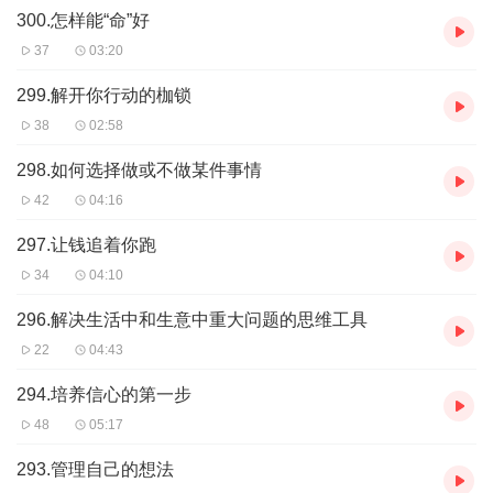
300.怎样能“命”好
发展。很高兴你能感受到我们内容的价值！可以加薇meqxx123，了
解更多，更系统化，更有价值的内容！我们要用15年的时间影响一
37
03:20
亿人读书，1000个家庭实现财务自由！一起来吧！
299.解开你行动的枷锁
38
02:58
298.如何选择做或不做某件事情
42
04:16
297.让钱追着你跑
34
04:10
296.解决生活中和生意中重大问题的思维工具
22
04:43
294.培养信心的第一步
48
05:17
293.管理自己的想法