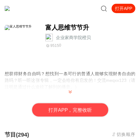
打开APP
富人思维节节升
企业家商学院橙贝
0
9515
想获得财务自由吗？想找到一条可行的普通人能够实现财务自由的
路吗？听一听这张专辑，一定会给你有启发的！交流meqxx123（请
注明是通过什么途径了解到的播音。）
（想交流和进我们读书群的听友，加薇meqxx123，请注明是通过什
么途径了解到的播音）真正的财务自由是什么？财务自由，就是当
打
开
A
P
P，完整收听
你不工作的时候，也不必为金钱发愁，因为你有其他渠道的现金收
入。当工作不再是获得金钱的唯一手段时，你便自由了。可以有足
够的金钱、时间去做自己真正想做的事情，例如说：旅游、摄影、
写书、或者参与公益事业。本专辑帮助人们实现在家庭，生意，人
节目(294)
切换顺序
际关系，健康，心理，精神六个生活的主要方面都得到平衡协调的