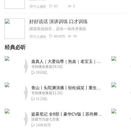
57
3
个人成长
好好说话 演讲训练 口才训练
摆脱笨拙拙舌，还你一张伶牙俐齿
60.03万
75
个人成长
经典必听
蛊真人｜大爱仙尊｜热血｜老宝玉｜多人VIP免费有声剧
专辑播放量超19.2亿
19.03亿
青山丨头陀渊演播丨轻松搞笑丨重生穿越丨古代权谋丨VIP免费 | 多人有声剧
专辑播放量超11.2亿
11.25亿
盗墓笔记 全8部丨豪华CV版丨苏尚卿&边江 领衔 多人有声剧丨冠声文化丨南派三叔
连载节目超七百集
1438.82万