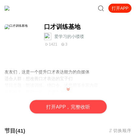
打开APP
口才训练基地
爱学习的小喽喽
1421
3
友友们，这是一个提升口才表达能力的自媒体
适合人群：想改善口才表达的宝子们
节目主题：朗读训练、绕口令、述思用等丰富内容
更新频率：每日一更，欢迎大家订阅️
主播寄语：坚持 100 天，见证自己的蜕变
我会不定期在评论中抽取大家的问题，在节目中解答哦，希望给大
打
开
A
P
P，完整收听
家带来干货和快乐！
节目(41)
切换顺序