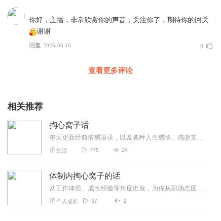
你好，主播，非常欣赏你的声音，关注你了，期待你的回关
谢谢
回复
2026-03-16
0
查看更多评论
相关推荐
掏心窝子话
每天更新经典情感语录，以及各种人生感悟。感谢支持，你们是我前进的动力！*^_^*
775
24
生活
体制内掏心窝子的话
从工作体悟、成长经验等角度出发，为你从职场态度、人际相处、自我提升三个方向职场态度1.分享多年体制内经历，用最直白的话，带你看透工作本质，端正态度，少走弯路。...
97
2
个人成长