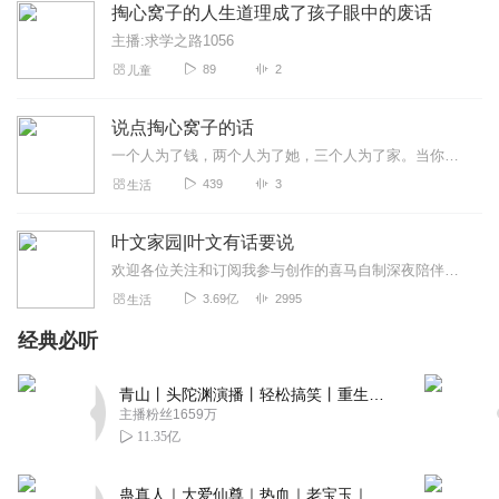
掏心窝子的人生道理成了孩子眼中的废话
主播:求学之路1056
89
2
儿童
说点掏心窝子的话
一个人为了钱，两个人为了她，三个人为了家。当你工作了一天，身心疲惫的时候，躺在床上，希望你能想起我，想起我说的那些掏心窝子的话。
439
3
生活
叶文家园|叶文有话要说
欢迎各位关注和订阅我参与创作的喜马自制深夜陪伴谈话栏目《听你说·百态人声》【听你说·百态人声】每晚直播连线真实人间故事|叶文现场互动中|人间冷暖，抱团取暖每周...
3.69亿
2995
生活
经典必听
青山丨头陀渊演播丨轻松搞笑丨重生穿越丨古代权谋丨VIP免费 | 多人有声剧
主播粉丝1659万
11.35亿
蛊真人｜大爱仙尊｜热血｜老宝玉｜多人VIP免费有声剧