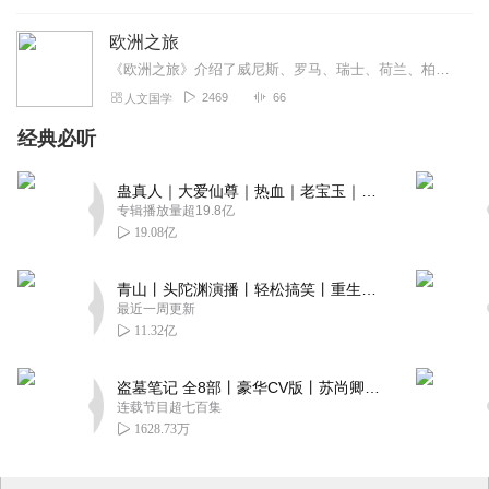
欧洲之旅
《欧洲之旅》介绍了威尼斯、罗马、瑞士、荷兰、柏林等。
2469
66
人文国学
经典必听
蛊真人｜大爱仙尊｜热血｜老宝玉｜多人VIP免费有声剧
专辑播放量超19.8亿
19.08亿
青山丨头陀渊演播丨轻松搞笑丨重生穿越丨古代权谋丨VIP免费 | 多人有声剧
最近一周更新
11.32亿
盗墓笔记 全8部丨豪华CV版丨苏尚卿&边江 领衔 多人有声剧丨冠声文化丨南派三叔
连载节目超七百集
1628.73万