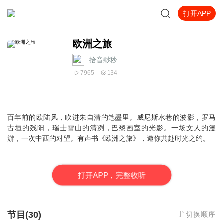
打开APP
欧洲之旅
拾音缈秒
7965
134
百年前的欧陆风，吹进朱自清的笔墨里。威尼斯水巷的波影，罗马
古垣的残阳，瑞士雪山的清冽，巴黎画室的光影。一场文人的漫
游，一次中西的对望。有声书《欧洲之旅》，邀你共赴时光之约。
打
开
A
P
P，完整收听
节目(30)
切换顺序