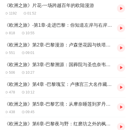
《欧洲之旅》片花-一场跨越百年的欧陆漫游
1192
01:52
《欧洲之旅》-第1章-走进巴黎：你知道左岸与右岸的秘密吗？
818
10:55
《欧洲之旅》第2章-巴黎漫游：卢森堡花园与铁塔下的浪漫奇遇
551
09:01
《欧洲之旅》第3章-巴黎溯源：国葬院与圣也奈韦夫的千年羁绊
506
10:27
《欧洲之旅》第4章 -巴黎瑰宝：卢佛宫三大名作藏着怎样的传奇？
478
10:12
《欧洲之旅》第5章-巴黎艺境：从摩奈睡莲到罗丹雕塑的艺术熏陶
438
09:45
《欧洲之旅》第6章-巴黎夜与野：红磨坊之外的枫丹白露秘境