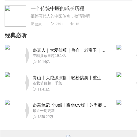
一个传统中医的成长历程
祖孙两代人的中医传奇，敬请聆听
2791
15
健康
经典必听
蛊真人｜大爱仙尊｜热血｜老宝玉｜多人VIP免费有声剧
专辑播放量超19.1亿
19.14亿
青山丨头陀渊演播丨轻松搞笑丨重生穿越丨古代权谋丨VIP免费 | 多人有声剧
连载节目超一千集
11.41亿
盗墓笔记 全8部丨豪华CV版丨苏尚卿&边江 领衔 多人有声剧丨冠声文化丨南派三叔
最近一周更新
1850.20万