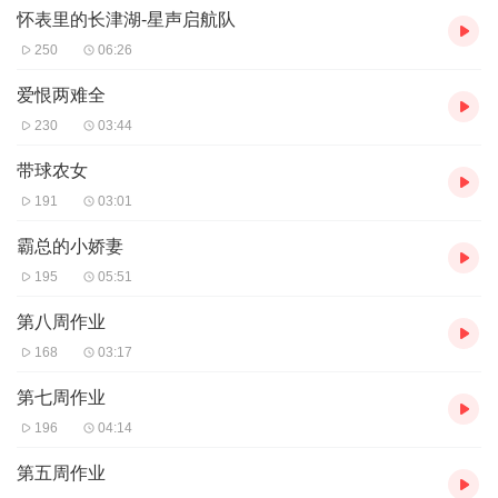
怀表里的长津湖-星声启航队
250
06:26
爱恨两难全
230
03:44
带球农女
191
03:01
霸总的小娇妻
195
05:51
第八周作业
168
03:17
第七周作业
196
04:14
第五周作业