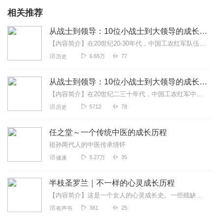
相关推荐
从战士到领导：10位小战士到大领导的成长历程
【内容简介】在20世纪20-30年代，中国工农红军队伍中有很多年纪很小的战士。当时他们有的还没有枪高，有的生活还不能完全自理，有的甚至睡觉还叫爹娘。他们当中年龄...
6.65万
77
历史
从战士到领导：10位小战士到大领导的成长历程 | AI电子书
【内容简介】在20世纪二三十年代，中国工农红军中有很多年纪很小的战士，当时他们还没有枪高，被红军首长和大战士们称为“红小鬼”。他们英姿勃发，在硝烟滚滚的战场上...
5712
78
历史
任之堂～一个传统中医的成长历程
祖孙两代人的中医传承情怀
5.27万
35
健康
半枝圣罗兰｜不一样的心灵成长历程
【内容简介】这是一个女人的心灵成长史。一些残缺的生命段落。一段另起一行的故事。有过诺言和慰藉，也有伤害和记忆。“我”在一个个孤独的夜，抽着圣罗兰，回忆着一张张曾...
381
25
有声书