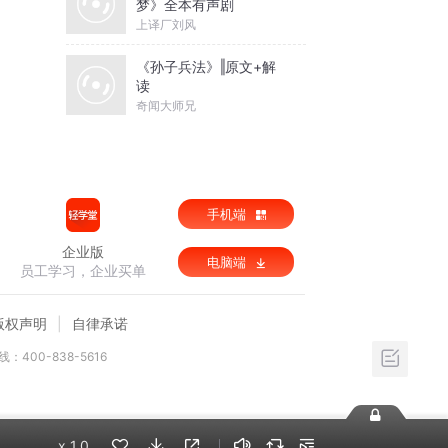
梦》全本有声剧
上译厂刘风
《孙子兵法》‖原文+解
读
奇闻大师兄
手机端
企业版
电脑端
员工学习，企业买单
版权声明
自律承诺
：400-838-5616
x
1.0