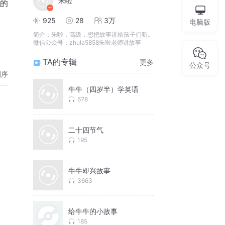
朱啦
925
28
3万
电脑版
简介：
朱啦，高级，想把故事讲给孩子们听。
微信公众号：zhula5858朱啦老师讲故事
TA的专辑
更多
公众号
倒序
牛牛（四岁半）学英语
678
二十四节气
195
牛牛即兴故事
3663
给牛牛的小故事
185