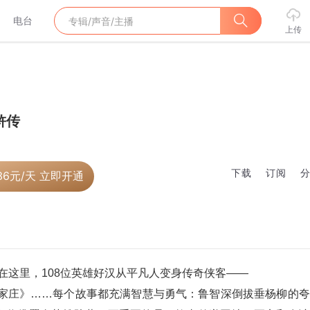
电台
上传
浒传
下载
订阅
36
元/天 立即开通
      朱啦带您踏上北宋末年的热血冒险之旅！‌在这里，108位英雄好汉从平凡人变身传奇侠客——