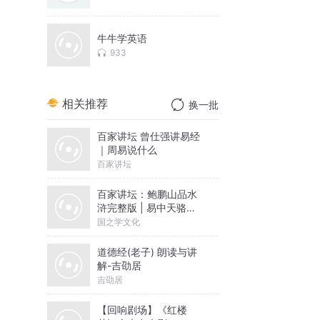
牛牛学英语
933
相关推荐
换一批
百家讲坛 曾仕强讲易经
｜周易说什么
百家讲坛
百家讲坛：鲍鹏山品水
浒完整版 | 易中天骆玉
明推荐
国之学文化
道德经(老子) 朗读与讲
解-吉劭居
吉劭居
【回响剧场】《红楼