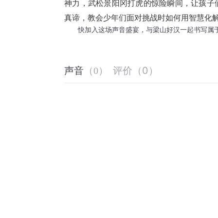
神力，武松景阳冈打虎的惊险瞬间，让孩子们仿佛置身英雄阵营。‌更重
       快加入这场声音盛宴，与梁山好汉一起书
评价
（
0
）
声音
（
0
）