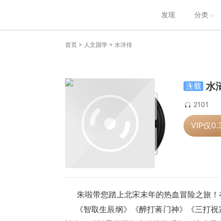
发现
分类
>
>
首页
人文国学
水浒传
水
2101
VIP仅
0.
     《智取生辰纲》《醉打蒋门神》《三打祝家庄》……每个故事都充满智慧与勇气：鲁智深倒拔垂杨柳的夸张