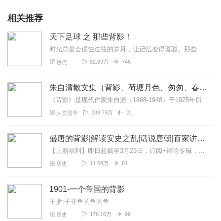
相关推荐
天下足球 之 那些背影！
时光总是会侵蚀过往的岁月，让记忆变得斑驳。那些陪伴过我们的球星，那些影响过足坛的传奇，用他们脚下的足球，描绘出了多彩斑斓的绿茵世界。我们怀念过去，因为那里有曾...
82.89万
746
热点
朱自清散文集（背影、荷塘月色、匆匆、春、一封信）
《背影》是现代作家朱自清（1898-1948）于1925年所写的一篇回忆性散文。这篇散文叙述的是作者离开南京到北京大学，父亲送他到浦口火车站，照料他上车，并替他...
238.79万
21
人文国学
盛唐的背影|解读安史之乱|话说唐朝|百家讲坛经典
【上新福利】即日起截至3月23日，订阅+评论专辑，将根据用户收听时长+评论走心程度，在“专辑评价区”随机抽取1位真爱粉送纸书1本！【社群福利】欢迎熊猫君的粉丝听...
11.09万
81
历史
1901-一个帝国的背影
主播:子非鱼的鱼的鱼
176.16万
96
历史