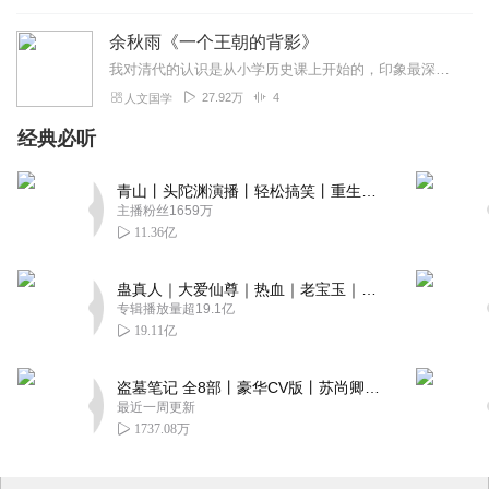
余秋雨《一个王朝的背影》
我对清代的认识是从小学历史课上开始的，印象最深的就是1840年之后的近代部分，因为这70年是民族屈辱史、民族抗争史、民族求索史。正如余秋雨先生所说...
27.92万
4
人文国学
经典必听
青山丨头陀渊演播丨轻松搞笑丨重生穿越丨古代权谋丨VIP免费 | 多人有声剧
主播粉丝1659万
11.36亿
蛊真人｜大爱仙尊｜热血｜老宝玉｜多人VIP免费有声剧
专辑播放量超19.1亿
19.11亿
盗墓笔记 全8部丨豪华CV版丨苏尚卿&边江 领衔 多人有声剧丨冠声文化丨南派三叔
最近一周更新
1737.08万