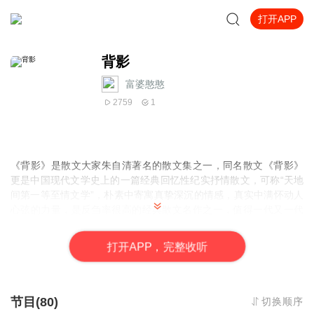
打开APP
背影
富婆憨憨
2759
1
《背影》是散文大家朱自清著名的散文集之一，同名散文《背影》
更是中国现代文学史上的一篇经典回忆性纪实抒情散文，可称“天地
间第一等至情文学”，朴素中寄寓真挚深沉的情感，真实中满怀动人
心弦的力量，是反刍率很高的经典散文名作之一，值得一代又一代
的年轻人反复去品读、去体会。
打
开
A
P
P，完整收听
节目(80)
切换顺序