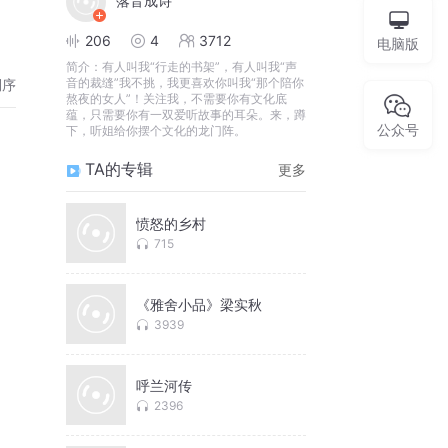
落音成诗
206
4
3712
电脑版
简介：
有人叫我“行走的书架”，有人叫我“声
音的裁缝”我不挑，我更喜欢你叫我“那个陪你
倒序
熬夜的女人”！关注我，不需要你有文化底
蕴，只需要你有一双爱听故事的耳朵。来，蹲
公众号
下，听姐给你摆个文化的龙门阵。
TA的专辑
更多
愤怒的乡村
715
《雅舍小品》梁实秋
3939
呼兰河传
2396