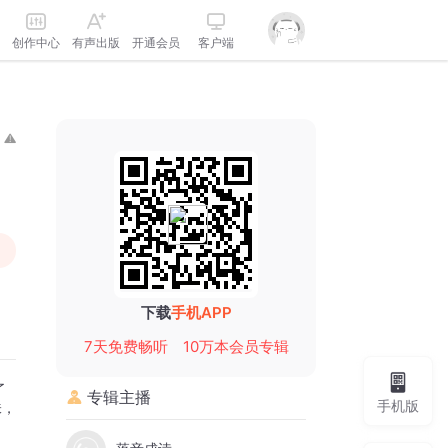
创作中心
有声出版
开通会员
客户端
下载
手机APP
7天免费畅听
10万本会员专辑
了
专辑主播
手机版
味，
，