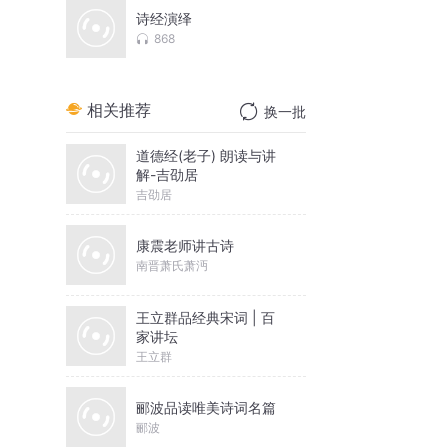
诗经演绎
868
相关推荐
换一批
道德经(老子) 朗读与讲
解-吉劭居
吉劭居
康震老师讲古诗
南晋萧氏萧沔
王立群品经典宋词 | 百
家讲坛
王立群
郦波品读唯美诗词名篇
郦波