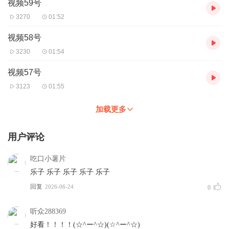
视频59号
3270
01:52
视频58号
3230
01:54
视频57号
3123
01:55
加载更多
用户评论
吃口小薯片
乐子 乐子 乐子 乐子 乐子
回复
2026-06-24
0
听众288369
好看！！！！(☆^ー^☆)(☆^ー^☆)