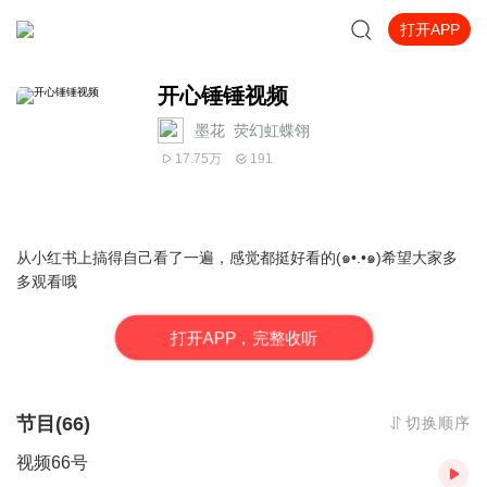
打开APP
开心锤锤视频
墨花_荧幻虹蝶翎
17.75万
191
从小红书上搞得自己看了一遍，感觉都挺好看的(๑•.•๑)希望大家多
多观看哦
打
开
A
P
P，完整收听
节目(66)
切换顺序
视频66号