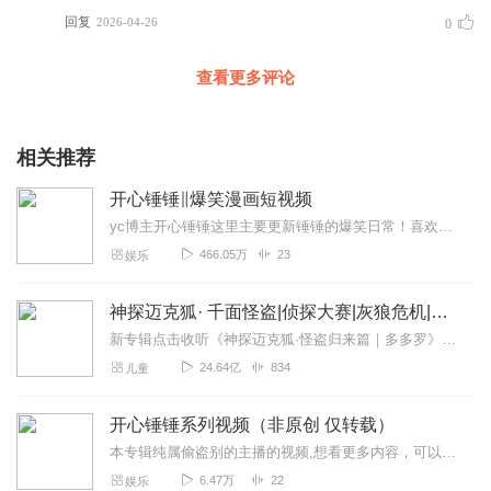
回复
2026-04-26
0
查看更多评论
相关推荐
开心锤锤∥爆笑漫画短视频
yc博主开心锤锤这里主要更新锤锤的爆笑日常！喜欢的宝宝们投一个免费的月票再好评一下叭顺便关注一下
466.05万
23
娱乐
神探迈克狐· 千面怪盗|侦探大赛|灰狼危机|多多罗
新专辑点击收听《神探迈克狐·怪盗归来篇｜多多罗》！！！>>>点击进入主播橱窗购买《神探迈克狐》系列图书吧!<<<多多罗故事【点击前往】收听多多罗其他好玩有趣的故...
24.64亿
834
儿童
开心锤锤系列视频（非原创 仅转载）
本专辑纯属偷盗别的主播的视频,想看更多内容，可以去开心锤锤story中看或者在知名网站中去搜索开心锤锤等系锤锤从小被废柴老爹逼着打台球励志学习，考上大学最终功...
6.47万
22
娱乐