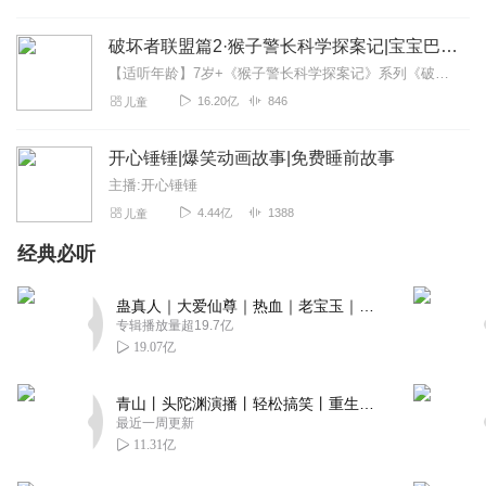
破坏者联盟篇2·猴子警长科学探案记|宝宝巴士故事
【适听年龄】7岁+《猴子警长科学探案记》系列《破坏者联盟篇1·猴子警长科学探案记》>>>《破坏者联盟篇2·猴子警长科学探案记》>>>《破坏者联盟篇3·猴子警长科...
16.20亿
846
儿童
开心锤锤|爆笑动画故事|免费睡前故事
主播:开心锤锤
4.44亿
1388
儿童
经典必听
蛊真人｜大爱仙尊｜热血｜老宝玉｜多人VIP免费有声剧
专辑播放量超19.7亿
19.07亿
青山丨头陀渊演播丨轻松搞笑丨重生穿越丨古代权谋丨VIP免费 | 多人有声剧
最近一周更新
11.31亿