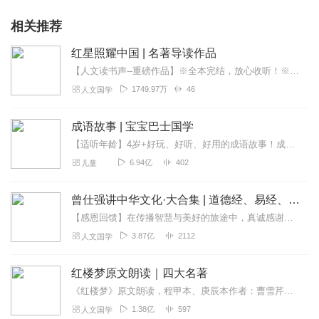
相关推荐
红星照耀中国 | 名著导读作品
【人文读书声--重磅作品】※全本完结，放心收听！※八年级（上）语文教科书名著导读指定作品，同名有声书！※著名翻译家董乐山先生权威中文译本！※人民文学出版...
1749.97万
46
人文国学
成语故事 | 宝宝巴士国学
【适听年龄】4岁+好玩、好听、好用的成语故事！成语是中国传统文化的一大特色，是汉语言中的精髓。记住并能灵活运用成语是孩子们的必修课，不仅对语文知识积累有用，对他...
6.94亿
402
儿童
曾仕强讲中华文化·大合集 | 道德经、易经、三国演义中的国学
【感恩回馈】在传播智慧与美好的旅途中，真诚感谢每一位伙伴的温暖陪伴与鼎力支持！欢迎曾仕强学堂粉丝听友们入群交流，更多新鲜玩法和福利活动等你！添加微信：zengf...
3.87亿
2112
人文国学
红楼梦原文朗读｜四大名著
《红楼梦》原文朗读，程甲本、庚辰本作者：曹雪芹，朗读：白云出岫、蓝色百合《红楼梦》程甲本和庚辰本是该书两大重要版本。程甲本由程伟元和高鹗于乾隆五十六年（1791...
1.38亿
597
人文国学