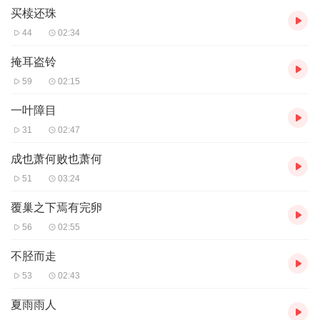
买椟还珠
44
02:34
掩耳盗铃
59
02:15
一叶障目
31
02:47
成也萧何败也萧何
51
03:24
覆巢之下焉有完卵
56
02:55
不胫而走
53
02:43
夏雨雨人