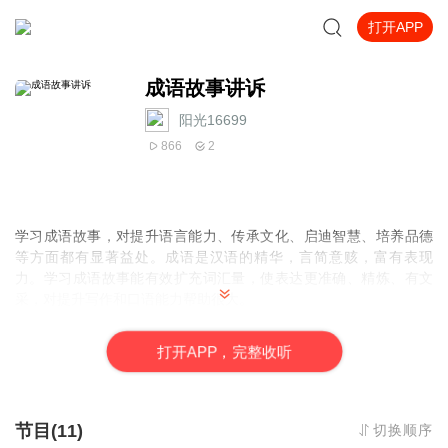
打开APP
成语故事讲诉
阳光16699
866
2
学习成语故事，对提升语言能力、传承文化、启迪智慧、培养品德
等方面都有显著益处。成语是汉语的精华，言简意赅，富有表现
力。学习成语故事能有效扩充词汇量，使表达更准确、精炼、有文
采，对提升写作和口语能力帮助很大。
成语故事承载着丰富的历史文化信息，是中华传统文化的重要组成
部分。学习它们有助于了解古代的社会风貌、价值观念和道德规
打
开
A
P
P，完整收听
范，增强文化认同感和民族自豪感
节目(11)
切换顺序