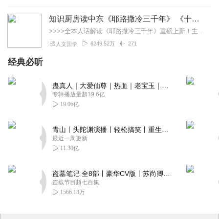
知识厨房读中东《耶路撒冷三千年》 《十字军的故事》《奥斯曼帝国与土耳其》人话解读 | 读懂巴以冲突、叙利亚
>>>>全本人话解读《耶路撒冷三千年》重磅上新！主讲人「知识厨房」全新解读，3次奔赴以色列，直击巴以冲突，他经历了什么？又会给我们带来什么？欢迎收听，参与抽奖！...
6249.52万
271
人文国学
经典必听
蛊真人｜大爱仙尊｜热血｜老宝玉｜多人VIP免费有声剧
专辑播放量超19.6亿
19.06亿
青山丨头陀渊演播丨轻松搞笑丨重生穿越丨古代权谋丨VIP免费 | 多人有声剧
最近一周更新
11.30亿
盗墓笔记 全8部丨豪华CV版丨苏尚卿&边江 领衔 多人有声剧丨冠声文化丨南派三叔
连载节目超七百集
1566.18万