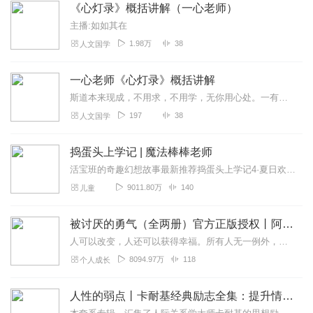
《心灯录》概括讲解（一心老师）
主播:如如其在
1.98万
38
人文国学
一心老师《心灯录》概括讲解
斯道本来现成，不用求，不用学，无你用心处。一有用心处，则远之又远矣，愈用心愈远，若当下一歇便是。只想正歇之时，诸念皆空。当此诸念皆空之时，有一明明不空者，而知诸...
197
38
人文国学
捣蛋头上学记 | 魔法棒棒老师
活宝班的奇趣幻想故事最新推荐捣蛋头上学记4·夏日欢乐颂↓捣蛋头系列故事，点击链接即可跳转↓捣蛋头上学记1·魔法棒棒老师捣蛋头上学记2·魔法棒棒老师捣蛋头上学记3...
9011.80万
140
儿童
被讨厌的勇气（全两册）官方正版授权丨阿德勒心理学畅销经典｜幸福的勇气
人可以改变，人还可以获得幸福。所有人无一例外，都能如此。——阿德勒心理学一名深陷自卑、无能与不幸福的青年，听到了一名哲人主张的“世界无比单纯，人人都能幸福”便来...
8094.97万
118
个人成长
人性的弱点丨卡耐基经典励志全集：提升情商和沟通技巧