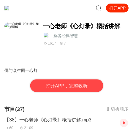
打开APP
一心老师《心灯录》概括讲解
圣者经典智慧
1617
7
佛与众生同一心灯
打
开
A
P
P，完整收听
节目(37)
切换顺序
【38】一心老师《心灯录》概括讲解.mp3
60
21:09