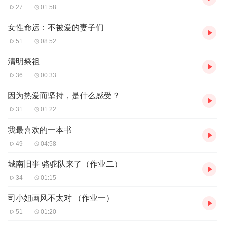
27
01:58
女性命运：不被爱的妻子们
51
08:52
清明祭祖
36
00:33
因为热爱而坚持，是什么感受？
31
01:22
我最喜欢的一本书
49
04:58
城南旧事 骆驼队来了（作业二）
34
01:15
司小姐画风不太对 （作业一）
51
01:20