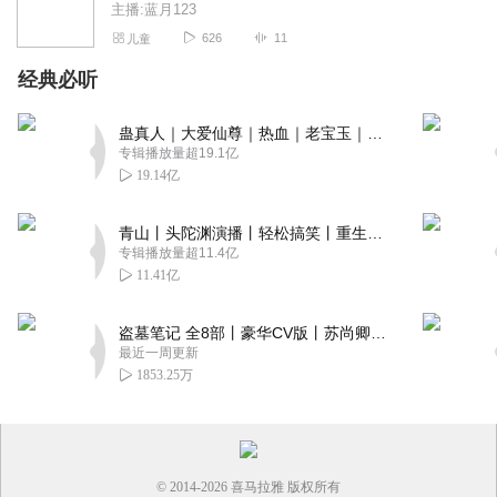
主播:蓝月123
626
11
儿童
经典必听
蛊真人｜大爱仙尊｜热血｜老宝玉｜多人VIP免费有声剧
专辑播放量超19.1亿
19.14亿
青山丨头陀渊演播丨轻松搞笑丨重生穿越丨古代权谋丨VIP免费 | 多人有声剧
专辑播放量超11.4亿
11.41亿
盗墓笔记 全8部丨豪华CV版丨苏尚卿&边江 领衔 多人有声剧丨冠声文化丨南派三叔
最近一周更新
1853.25万
© 2014-
2026
喜马拉雅 版权所有