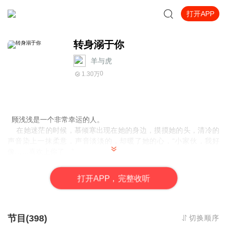
打开APP
转身溺于你
羊与虎
0
1.30万
顾浅浅是一个非常幸运的人。
在她迷茫的时候，慕倾寒出现在她的身边，摸摸她的头，清冷的
声音染上一抹柔意，声音淡淡的，却暖了她的心，“小家伙，我好
像……喜欢上你了。”
在她孤单的时候，玖月寒把她搂在怀中，声音温和，眉目阴
柔，“浅浅……你知不知道，我多么希望你每次难过的时候，我都可
打
开
A
P
P，完整收听
以留在你的身边？”
可是当另一个，与自己长得十分相似的人出现的时候，她却是被
抛弃了，难过转身之时，却看到那个身材高挑的冷艳少年扯唇一
笑：“顾浅浅，我说过，只要你愿意转身，我永远都在你身后。”
节目(398)
切换顺序
“尹宇漠，你知道吗？我从来都没有喜欢过你，我和你，只是朋友