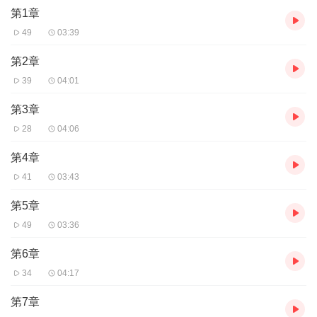
第1章
不好吗？”顾浅浅凝眸，看着眼前的黑发少年，而对方则是扯唇，喃
喃道，“可是顾浅浅，我爱你啊……你怎么可以，怎么可以不爱我？”
49
03:39
“不过没关系的……因为我，一定要把你抢回来……”
他眼眸冷漠，勾唇冷笑，如果这样也只能换来你与我的伤痕累
第2章
累，也没有关系的，即使是你恨我，也比你忘却我好吧……
39
04:01
第3章
28
04:06
第4章
41
03:43
第5章
49
03:36
第6章
34
04:17
第7章