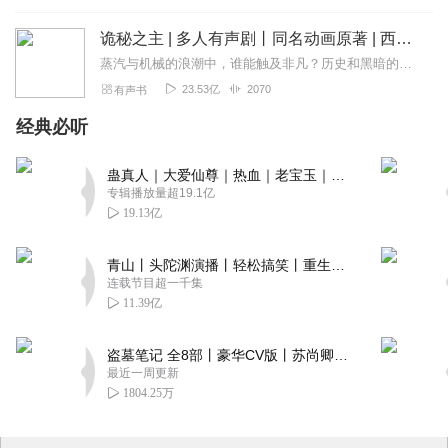
诡秘之主 | 多人有声剧丨同名动画原著 | 西幻克苏鲁 | 乌贼作品
蒸汽与机械的浪潮中，谁能触及非凡？历史和黑暗的迷雾里，又是谁在耳语？我从诡秘中醒来，睁眼看见这个世界：枪械，大炮，巨舰，飞空艇，差分机；魔药，占卜，诅咒，倒吊人...
23.53亿
2070
有声书
经典必听
蛊真人｜大爱仙尊｜热血｜老宝玉｜多人VIP免费有声剧
专辑播放量超19.1亿
19.13亿
青山丨头陀渊演播丨轻松搞笑丨重生穿越丨古代权谋丨VIP免费 | 多人有声剧
连载节目超一千集
11.39亿
盗墓笔记 全8部丨豪华CV版丨苏尚卿&边江 领衔 多人有声剧丨冠声文化丨南派三叔
最近一周更新
1804.25万