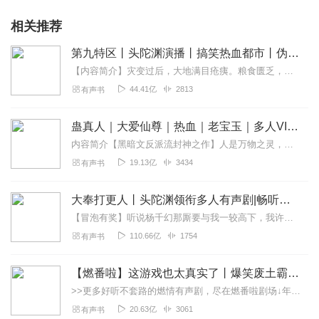
相关推荐
第九特区丨头陀渊演播丨搞笑热血都市丨伪戒丨VIP免费多人有声剧
【内容简介】灾变过后，大地满目疮痍。粮食匮乏，资源紧俏，局势混乱……一位从待规划区杀出来的青年，背对着漫天黄沙，孤身来到九区谋生，却不曾想偶然结识三五好友，一念...
44.41亿
2813
有声书
蛊真人｜大爱仙尊｜热血｜老宝玉｜多人VIP免费有声剧
内容简介【黑暗文反派流封神之作】人是万物之灵，蛊是天地真精。一个穿越者不断重生的故事。一个养蛊、炼蛊、用蛊的奇特世界。配音组（男角色）老宝玉旁白...
19.13亿
3434
有声书
大奉打更人丨头陀渊领衔多人有声剧|畅听全集|王鹤棣、田曦薇主演影视剧原著|卖报小郎君
【冒泡有奖】听说杨千幻那厮要与我一较高下，我许七安要开始装叉了！快进入声音播放页戳下方输入框，冒个泡偷偷告诉我，我要用哪些诗词才能胜过他？说得好的，有赏！202...
110.66亿
1754
有声书
【燃番啦】这游戏也太真实了丨爆笑废土霸榜神作丨紫襟剧社制作
>>更多好听不套路的燃情有声剧，尽在燃番啦剧场↓年度重磅推荐本专辑为VIP免费专辑每天上午10点5集更新，订阅可以听到最新内容哦！每周抽一个专辑五星优质评论送...
20.63亿
3061
有声书