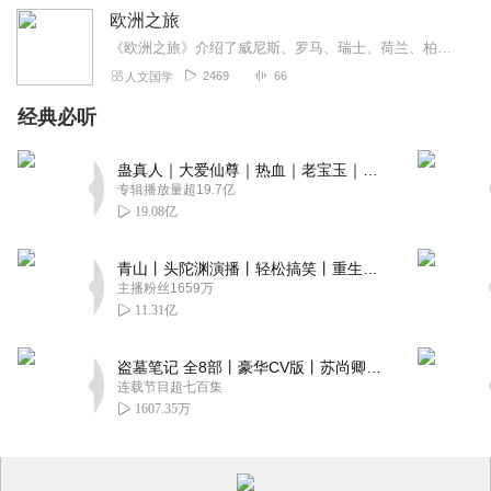
欧洲之旅
《欧洲之旅》介绍了威尼斯、罗马、瑞士、荷兰、柏林等。
2469
66
人文国学
经典必听
蛊真人｜大爱仙尊｜热血｜老宝玉｜多人VIP免费有声剧
专辑播放量超19.7亿
19.08亿
青山丨头陀渊演播丨轻松搞笑丨重生穿越丨古代权谋丨VIP免费 | 多人有声剧
主播粉丝1659万
11.31亿
盗墓笔记 全8部丨豪华CV版丨苏尚卿&边江 领衔 多人有声剧丨冠声文化丨南派三叔
连载节目超七百集
1607.35万