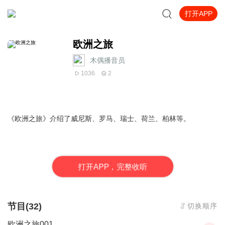
打开APP
欧洲之旅
木偶播音员
1036
2
《欧洲之旅》介绍了威尼斯、罗马、瑞士、荷兰、柏林等。
打
开
A
P
P，完整收听
节目(32)
切换顺序
欧洲之旅001