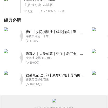
主播:钱哥读书财富圈
2780.97万
86
儿童
经典必听
青山丨头陀渊演播丨轻松搞笑丨重生穿越丨古代权谋丨VIP免费 | 多人有声剧
连载节目超一千集
11.34亿
蛊真人｜大爱仙尊｜热血｜老宝玉｜多人VIP免费有声剧
专辑播放量超19.9亿
19.09亿
盗墓笔记 全8部丨豪华CV版丨苏尚卿&边江 领衔 多人有声剧丨冠声文化丨南派三叔
连载节目超七百集
1677.04万