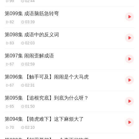
99
02:44
第099集 成语脑筋急转弯
82
03:39
第098集 成语中的反义词
83
02:03
第097集 闹闹歪解成语
67
02:59
第096集 【触手可及】闹闹是个大马虎
67
02:31
第095集 【追根究底】到底为什么呀？
65
01:50
第094集 【骑虎难下】这下麻烦大了
70
02:10