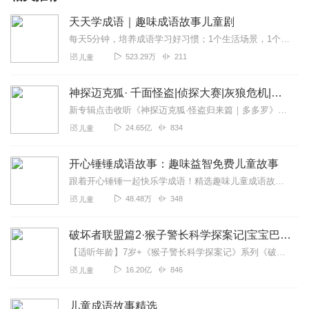
天天学成语｜趣味成语故事儿童剧
每天5分钟，培养成语学习好习惯；1个生活场景，1个成语典故，1例造句；潜移默化学语文，抓住孩子的学习黄金期；hi，亲爱的小朋友们，我是你们的好朋友，也是喜欢讲故...
523.29万
211
儿童
神探迈克狐· 千面怪盗|侦探大赛|灰狼危机|多多罗
新专辑点击收听《神探迈克狐·怪盗归来篇｜多多罗》！！！>>>点击进入主播橱窗购买《神探迈克狐》系列图书吧!<<<多多罗故事【点击前往】收听多多罗其他好玩有趣的故...
24.65亿
834
儿童
开心锤锤成语故事：趣味益智免费儿童故事
跟着开心锤锤一起快乐学成语！精选趣味儿童成语故事，全程免费收听，情节生动有趣、节奏轻快，在欢乐的故事里积累成语、提升表达力，适合孩子日常磨耳朵，轻松收获知识与快...
48.48万
348
儿童
破坏者联盟篇2·猴子警长科学探案记|宝宝巴士故事
【适听年龄】7岁+《猴子警长科学探案记》系列《破坏者联盟篇1·猴子警长科学探案记》>>>《破坏者联盟篇2·猴子警长科学探案记》>>>《破坏者联盟篇3·猴子警长科...
16.20亿
846
儿童
儿童成语故事精选