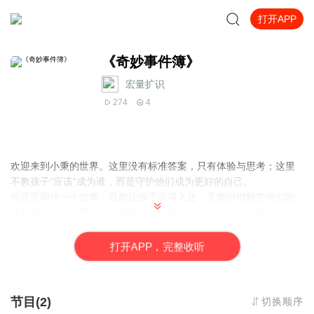
打开APP
《奇妙事件簿》
宏量扩识
274
4
欢迎来到小秉的世界。这里没有标准答案，只有体验与思考；这里
不教孩子“应该”成为谁，而是守护他们成为更好的自己。
你是否期待一个故事，既能让孩子听得入迷，又能悄悄解答他们的
成长烦恼？《小秉的奇妙事件簿》就是这样一个神奇的礼物——在
这里，每个道理都不是“说”出来的，而是孩子跟着主角宋小秉一
起“亲身体验”出来的。
打
开
A
P
P，完整收听
节目(2)
切换顺序