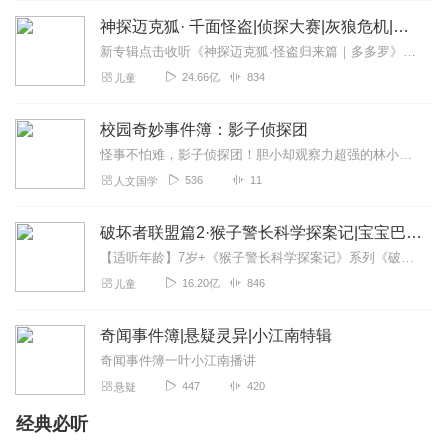
神探迈克狐· 千面怪盗|侦探大赛|灰狼危机|多多罗
新专辑点击收听《神探迈克狐·怪盗归来篇｜多多罗》！！！>>>点击进入主播橱窗购买《神探迈克狐》系列图书吧!<<<多多罗故事【点击前往】收听多多罗其他好玩有趣的故...
24.66亿
834
儿童
校园奇妙事件簿：影子侦探团
怪事不怕难，影子侦探团！胆小却观察力超强的林小星、吃货大力王大胖、冷静学霸苏小雨，加上神助攻橘猫阿吉，组成超搞笑的影子侦探团。校园里怪事频发：会逃跑的早餐、自...
536
11
人文国学
破坏者联盟篇2·猴子警长科学探案记|宝宝巴士故事
【适听年龄】7岁+《猴子警长科学探案记》系列《破坏者联盟篇1·猴子警长科学探案记》>>>《破坏者联盟篇2·猴子警长科学探案记》>>>《破坏者联盟篇3·猴子警长科...
16.20亿
846
儿童
奇闻事件簿|悬疑灵异|小江南特辑
奇闻事件簿一叶小江南播讲
447
420
悬疑
经典必听