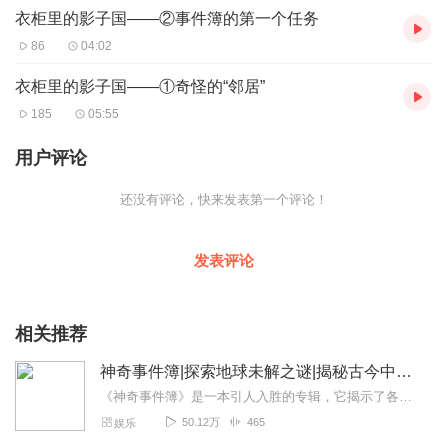
衣柜里的影子国——②事件簿的第一个任务
86
04:02
衣柜里的影子国——①奇怪的“邻居”
185
05:55
用户评论
还没有评论，快来发表第一个评论！
发表评论
相关推荐
神奇事件簿|探索地球未解之谜|揭秘古今中外奇闻异事
《神奇事件簿》是一本引人入胜的专辑，它揭示了各种匪夷所思的现象和未解之谜。无论是神秘的失踪案件，还是离奇的灵异事件，这本书都能带你进入一个全新的世界。在《神奇...
50.12万
465
娱乐