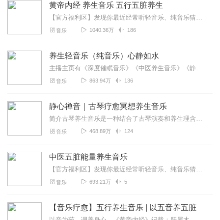
黄帝内经 养生音乐 五行五脏养生
【官方福利区】发现你最近经常听轻音乐、纯音乐猜你喜欢喜马精选专辑《心理疗愈钢琴曲100首》一听就平静了，一听就困了缓解焦虑，帮助数百万听友入眠原价99元，福利...
1040.36万
186
音乐
养生轻音乐（纯音乐）心静如水
主播主页有《深度催眠音乐》《中医养生音乐》《静心纯音乐》专辑，期待您的聆听！还可以加入主播XiMi会员团，免费畅听所有付费音频！一曲佳音，祛除烦心琐事，让人间安...
863.94万
136
音乐
静心禅音｜古琴疗愈冥想养生音乐
简介古琴养生音乐是一种结合了古琴演奏和养生理含的特殊音乐形式。亡松沅旷远的音色，能够唤起人们内心的干静与和谐。通过它优美的旋律和节卖，引导人们进入冥想状态，达到...
468.89万
124
音乐
中医五脏能量养生音乐
【官方福利区】发现你最近经常听轻音乐、纯音乐猜你喜欢喜马精选专辑《心理疗愈钢琴曲100首》一听就平静了，一听就困了缓解焦虑，帮助数百万听友入眠原价99元，福利...
693.21万
5
音乐
【音乐疗愈】五行养生音乐 | 以五音养五脏
以音为药，调养身心。《黄帝内经》记载：肝属木，在音为角，在志为怒；心属火，在音为徵，在志为喜；脾属土，在音为宫，在志为思；肺属金，在音为商，在志为忧；肾属水，在...