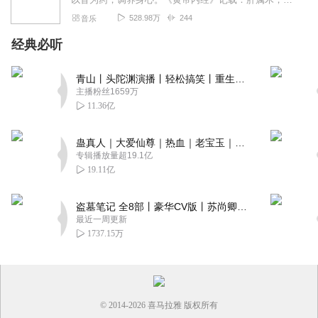
528.98万
244
音乐
经典必听
青山丨头陀渊演播丨轻松搞笑丨重生穿越丨古代权谋丨VIP免费 | 多人有声剧
主播粉丝1659万
11.36亿
蛊真人｜大爱仙尊｜热血｜老宝玉｜多人VIP免费有声剧
专辑播放量超19.1亿
19.11亿
盗墓笔记 全8部丨豪华CV版丨苏尚卿&边江 领衔 多人有声剧丨冠声文化丨南派三叔
最近一周更新
1737.15万
© 2014-
2026
喜马拉雅 版权所有