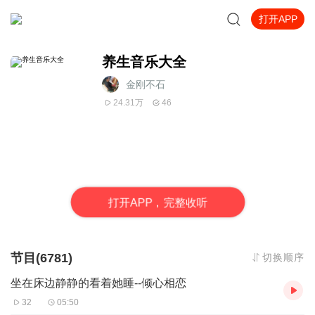
打开APP
养生音乐大全
金刚不石
24.31万
46
打
开
A
P
P，完整收听
节目(6781)
切换顺序
坐在床边静静的看着她睡--倾心相恋
32
05:50