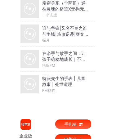
亲密关系（全两册）通
往灵魂的桥梁X无拘无束
的关系丨亲密关系心理
一个志远
学
谁与争锋|又名不良之谁
与争锋|热血逆袭|爽文爆
笑|会员免费
探月
在牵手与放手之间：让
孩子稳稳地成长｜不吼
不叫 让孩子自由呼吸｜
悦昕FM
69条+育儿巧思
特沃先生的手表 | 儿童
故事 | 处世道理
FM格临
手机端
企业版