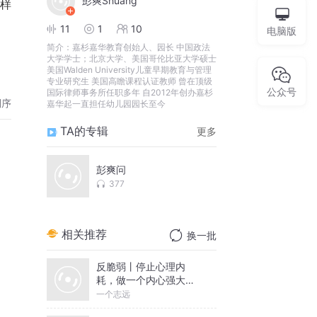
彭爽Shuang
样
11
1
10
电脑版
简介：
嘉杉嘉华教育创始人、园长 中国政法
大学学士；北京大学、美国哥伦比亚大学硕士
美国Walden University儿童早期教育与管理
专业研究生 美国高瞻课程认证教师 曾在顶级
公众号
国际律师事务所任职多年 自2012年创办嘉杉
倒序
嘉华起一直担任幼儿园园长至今
TA的专辑
更多
彭爽问
377
相关推荐
换一批
反脆弱丨停止心理内
耗，做一个内心强大的
人丨一个志远演播
一个志远