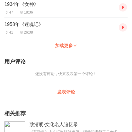
1934年《女神》
47
18:36
1958年《迷魂记》
41
26:38
加载更多
用户评论
还没有评论，快来发表第一个评论！
发表评论
相关推荐
致清明·文化名人追忆录
《墓歌集》由文汇出版社出版。记录和讲叙了二十多位中国近现代文化学者和艺术大家墓地的地理方位、人文背景，兼或通过作者走访及查阅大量史料，为我们复盘了那一段段曲折跌...