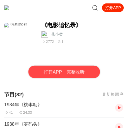
打开APP
《电影追忆录》
燕小娄
2772
1
打
开
A
P
P，完整收听
节目(82)
切换顺序
1934年《桃李劫》
41
24:33
1938年《雾码头》