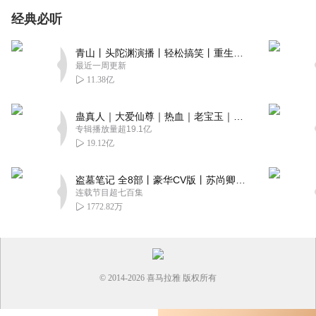
经典必听
青山丨头陀渊演播丨轻松搞笑丨重生穿越丨古代权谋丨VIP免费 | 多人有声剧
最近一周更新
11.38亿
蛊真人｜大爱仙尊｜热血｜老宝玉｜多人VIP免费有声剧
专辑播放量超19.1亿
19.12亿
盗墓笔记 全8部丨豪华CV版丨苏尚卿&边江 领衔 多人有声剧丨冠声文化丨南派三叔
连载节目超七百集
1772.82万
© 2014-
2026
喜马拉雅 版权所有