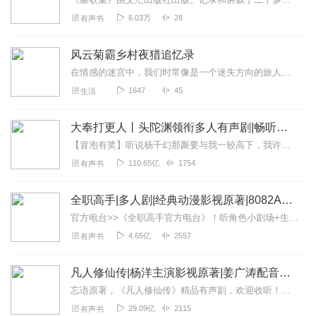
6.03万
28
有声书
风云菊霸乡村夜猎追忆录
在情感的迷宫中，我们时常像是一个迷失方向的旅人，跌跌撞撞，试图寻找那通往彼此心灵的桥梁。然而，当我们试图表达自己的情感时，却发现言辞似乎变得苍白无力，内心的感受...
1647
45
生活
大奉打更人丨头陀渊领衔多人有声剧|畅听全集|王鹤棣、田曦薇主演影视剧原著|卖报小郎君
【冒泡有奖】听说杨千幻那厮要与我一较高下，我许七安要开始装叉了！快进入声音播放页戳下方输入框，冒个泡偷偷告诉我，我要用哪些诗词才能胜过他？说得好的，有赏！202...
110.65亿
1754
有声书
全职高手|多人剧|经典动漫影视原著|8082Audio制作|热血青春电竞
官方电台>>《全职高手官方电台》！听角色小剧场+生日特别福利<<喜马拉雅携手8082Audio全新打造经典热血竞技IP《全职高手》，欢迎订阅收听！作者简介...
4.65亿
2557
有声书
凡人修仙传|杨洋主演影视原著|姜广涛配音多播版本
忘语原著，《凡人修仙传》精品有声剧，欢迎收听！即日起，购买【喜马拉雅X哔哩哔哩】联合会员，即送《凡人修仙传》系列IP卡牌10连抽！快点击下方购买吧↓↓【喜马...
29.09亿
2115
有声书