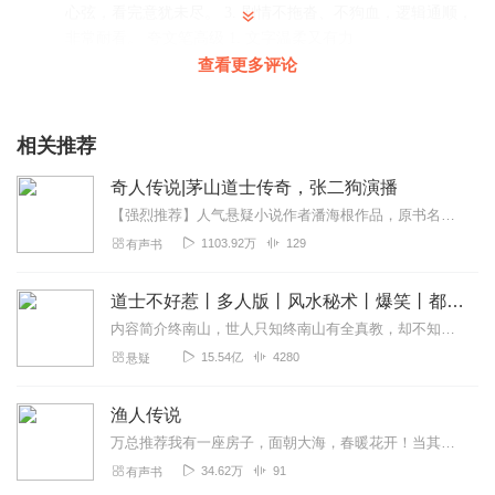
心弦，看完意犹未尽。 3. 剧情不拖沓、不狗血，逻辑通顺，
非常耐看。 夸文笔高级 1. 文字温柔又有力
查看更多评论
回复
2026-05-25
4
听友196827200
相关推荐
我是你的粉丝啊❤️❤️❤️❤️❤️❤️❤️❤️
回复
2026-06-20
奇人传说|茅山道士传奇，张二狗演播
2
【强烈推荐】人气悬疑小说作者潘海根作品，原书名《茅山道士传奇》，由张二狗演播。带你去感受茅山道士离奇的经历、荒诞的怪物，还有那一路上的诡异事件。内容简介：一个道...
1103.92万
129
有声书
道士不好惹丨多人版丨风水秘术丨爆笑丨都市丨悬疑丨骨头演播
内容简介终南山，世人只知终南山有全真教，却不知终南山下有一座破败的道观。世人只知茅山善捉鬼，天师精辟邪，杨公会风水，却不知古井观人最懂天道。那一天，古井观的人...
15.54亿
4280
悬疑
渔人传说
万总推荐我有一座房子，面朝大海，春暖花开！当其它人向往都市的繁华喧嚣时，他却选择回归荒废多年的孤岛老家！当其它人感叹近海无渔，生活难以为继时。他每次出海都满载而...
34.62万
91
有声书