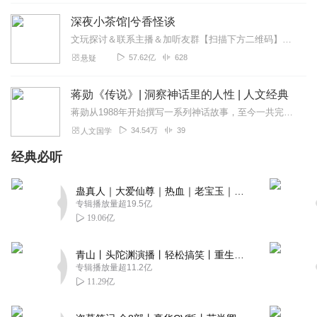
深夜小茶馆|兮香怪谈
文玩探讨＆联系主播＆加听友群【扫描下方二维码】获取深夜小茶馆一手资讯↓↓↓
57.62亿
628
悬疑
蒋勋《传说》| 洞察神话里的人性 | 人文经典
蒋勋从1988年开始撰写一系列神话故事，至今一共完成了十八篇，他用三十多年的时间，帮自己完成了人生最大的夙愿。借由神话故事的隐喻，我们读懂了自己内在不被看见的部...
34.54万
39
人文国学
经典必听
蛊真人｜大爱仙尊｜热血｜老宝玉｜多人VIP免费有声剧
专辑播放量超19.5亿
19.06亿
青山丨头陀渊演播丨轻松搞笑丨重生穿越丨古代权谋丨VIP免费 | 多人有声剧
专辑播放量超11.2亿
11.29亿