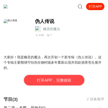
打开APP
伪人传说
幽灵的魔法
448
7
大家好！我是幽灵的魔法，再次开创一个新专辑《伪人传说》。这
个专辑主要围绕可怕伪生物时隔多年重新出现并四处祸害苍生展开
的。
打
开
A
P
P，完整收听
节目(3)
切换顺序
第二章：杀戮，邪煞归位