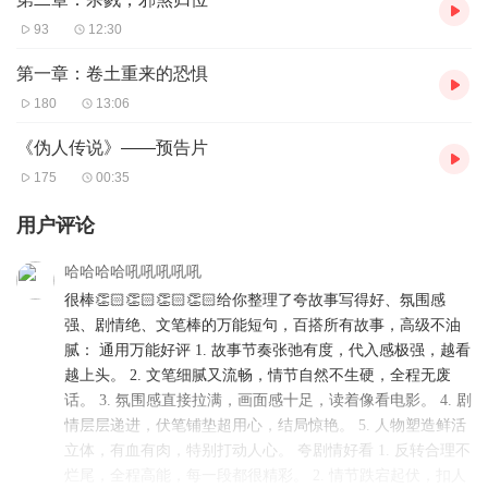
93
12:30
第一章：卷土重来的恐惧
180
13:06
《伪人传说》——预告片
175
00:35
用户评论
哈哈哈哈吼吼吼吼吼
很棒👏🏻👏🏻👏🏻👏🏻给你整理了夸故事写得好、氛围感
强、剧情绝、文笔棒的万能短句，百搭所有故事，高级不油
腻： 通用万能好评 1. 故事节奏张弛有度，代入感极强，越看
越上头。 2. 文笔细腻又流畅，情节自然不生硬，全程无废
话。 3. 氛围感直接拉满，画面感十足，读着像看电影。 4. 剧
情层层递进，伏笔铺垫超用心，结局惊艳。 5. 人物塑造鲜活
立体，有血有肉，特别打动人心。 夸剧情好看 1. 反转合理不
烂尾，全程高能，每一段都很精彩。 2. 情节跌宕起伏，扣人