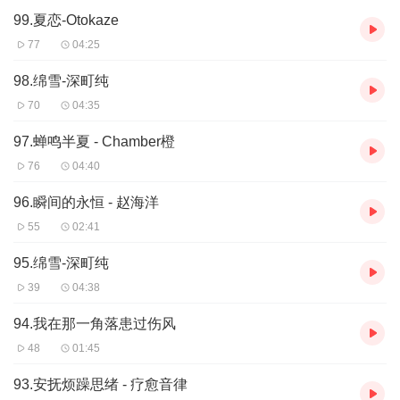
99.夏恋-Otokaze
77
04:25
98.绵雪-深町纯
70
04:35
97.蝉鸣半夏 - Chamber橙
76
04:40
96.瞬间的永恒 - 赵海洋
55
02:41
95.绵雪-深町纯
39
04:38
94.我在那一角落患过伤风
48
01:45
93.安抚烦躁思绪 - 疗愈音律