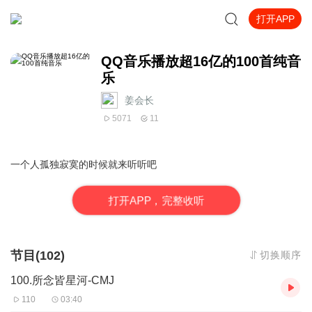
打开APP
QQ音乐播放超16亿的100首纯音
乐
姜会长
5071
11
一个人孤独寂寞的时候就来听听吧
打
开
A
P
P，完整收听
节目(102)
切换顺序
100.所念皆星河-CMJ
110
03:40