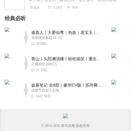
1.26亿
839
音乐
经典必听
蛊真人｜大爱仙尊｜热血｜老宝玉｜多人VIP免费有声剧
专辑播放量超19.7亿
19.08亿
青山丨头陀渊演播丨轻松搞笑丨重生穿越丨古代权谋丨VIP免费 | 多人有声剧
主播粉丝1659万
11.32亿
盗墓笔记 全8部丨豪华CV版丨苏尚卿&边江 领衔 多人有声剧丨冠声文化丨南派三叔
连载节目超七百集
1622.30万
© 2014-
2026
喜马拉雅 版权所有