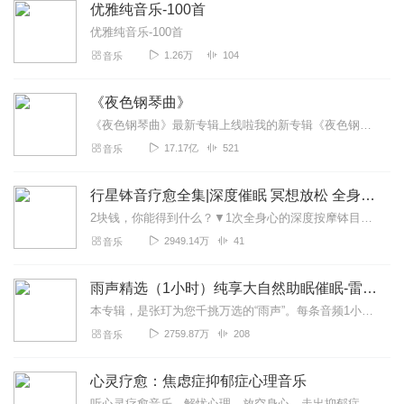
优雅纯音乐-100首
优雅纯音乐-100首
1.26万
104
音乐
《夜色钢琴曲》
《夜色钢琴曲》最新专辑上线啦我的新专辑《夜色钢琴曲最新专辑》（点击跳转）已经上线，新专辑是《夜色钢琴曲》的升级版，我精选了诸多经典原创作品与大家分享，愿未来...
17.17亿
521
音乐
行星钵音疗愈全集|深度催眠 冥想放松 全身心深度按摩
2块钱，你能得到什么？▼1次全身心的深度按摩钵目前已广泛地被应用于美容Spa和按摩养生馆的疗程中，许多疗愈师使用铜钵在身体上，发现5分钟铜钵按摩的深度放松，效...
2949.14万
41
音乐
雨声精选（1小时）纯享大自然助眠催眠-雷雨声，下雨
本专辑，是张玎为您千挑万选的“雨声”。每条音频1小时，中间没有打扰。有轻柔细雨、淅淅沥沥；雨滴入水，滴答作响；隐隐雷声，隆隆为伴；流水潺潺，映入耳畔。这里没有音...
2759.87万
208
音乐
心灵疗愈：焦虑症抑郁症心理音乐
听心灵疗愈音乐，解忧心理，放空身心，走出抑郁症、焦虑症、恐惧症等情绪困扰。疗愈音乐=心灵养生最有效的聆听建议：步骤一、选择安静的环境，闭目静卧或坐。步骤二、根据...