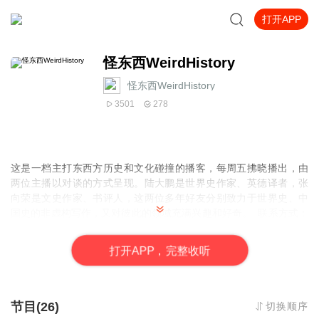
打开APP
怪东西WeirdHistory
怪东西WeirdHistory
3501
278
这是一档主打东西方历史和文化碰撞的播客，
每周五拂晓播出，
由
两位主播以对谈的方式呈现。陆大鹏是世界史作家、英德译者，张
向荣是文史作家、书评人，这两位多年好友分别致力于世界史、中
国史的非虚构写作，又对彼此的领域充满兴趣和好奇。
联系方式：
Jackson20021988@163.com 商务合作微信：hanslu1988
主播： 陆大鹏：世界史研究者，英德译者。著有《德意志贵族》
打
开
A
P
P，完整收听
《巴比伦怪物：魏玛共和国犯罪鉴证实录》等。译有《阿拉伯的劳
伦斯》《金雀花王朝》等。获誉：单向街书店文学奖2016年度文学
翻译奖；2023年文景历史写作奖十强。 微博、公号、小红书：陆大
鹏Hans
节目(26)
切换顺序
张向荣：青年文史作家，书评人。毕业于中国人民大学，文学博