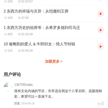
230
01:53:57
2 东西方的祥瑞与灾异：从恺撒到王莽
199
47:40
1 东西方历史的祖师爷：从希罗多德到司马迁
305
01:20:39
10 被阉割的爱人 & 牛郎织女：情人节特辑
125
01:06:28
加载更多
用户评论
1367595vddx
很有文化内涵的节目，非常适合我这个八零后听。选题很精
彩，希望可以一直做下去。
回复
2026-06-20
0