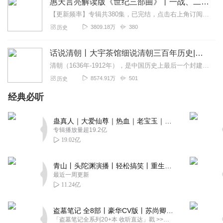
惠天言亮解读版《世纪三部曲》丨一战、二战、冷战
【更新频率】专辑共380集，已完结，点击右上角订阅按钮，VIP免费听！【社群福利】2024熊猫君听书社群全新升级，欢迎熊猫君的粉丝听友们入群交流，更多新鲜玩法和...
3809.18万
380
历史
话说清朝丨大宇茶馆细说清朝三百年历史|从努尔哈赤到末代皇帝溥仪|康熙雍正乾隆
清朝（1636年-1912年），是中国历史上最后一个封建王朝，共传十二帝，统治者为爱新觉罗氏。从努尔哈赤建立后金起，总计296年。从皇太极改国号为清起，国祚27...
8574.91万
501
历史
经典必听
蛊真人｜大爱仙尊｜热血｜老宝玉｜多人VIP免费有声剧
专辑播放量超19.2亿
19.02亿
青山丨头陀渊演播丨轻松搞笑丨重生穿越丨古代权谋丨VIP免费 | 多人有声剧
最近一周更新
11.24亿
盗墓笔记 全8部丨豪华CV版丨苏尚卿&边江 领衔 多人有声剧丨冠声文化丨南派三叔
「盗墓笔记全系列20+本 收听直达」戳 >>改编自南派三叔同名作品，腾讯音乐娱乐集团出品，冠声文化制作，...