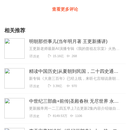
查看更多评论
相关推荐
明朝那些事儿(当年明月著 王更新播讲)
王更新老师最新AI演播专辑《我的曾祖左宗棠》火热更新中！从曾孙视角看帝国脊梁左宗棠的B面人生！【大咖推荐】明月的写作不仅笔锋活泼幽默，而且加进了自己的感悟，这就...
15.16亿
268
历史
精读中国历史|从夏朝到民国，二十四史通史解析，中华上下五千年
新专辑《大唐三百年》已经上线，来听七言细说唐朝三百年历史吧。点击即可跳转收听。【精读中国历史】立足正史，现代阐释。溯本清源，守正创新。比小说还精彩的正说中国历...
3.39亿
970
历史
中世纪三部曲+前传|圣殿春秋 无尽世界 永恒火焰 暗夜与黎明|惠天言亮解读版
更新频率周一二三四五早上7点更新2集内容介绍做自己喜欢的事，直到世界为你改变。言亮、惠天，为你解读世界级畅销IP--肯·福莱特《中世纪三部曲》+前传《暗夜与...
8149.53万
1106
历史