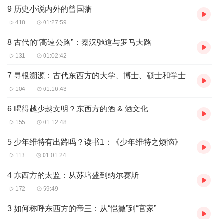
9 历史小说内外的曾国藩
士。悠游经史，流连两汉，热爱并致力于非虚构写作。著有《祥
瑞：王莽和他的时代》《三国前夜：士大夫政治与东汉皇权的崩
418
01:27:59
解》《诗词歌赋少年游》等。荣获2023年文景历史写作奖首奖。
8 古代的“高速公路”：秦汉驰道与罗马大路
131
01:02:42
7 寻根溯源：古代东西方的大学、博士、硕士和学士
104
01:16:43
6 喝得越少越文明？东西方的酒 & 酒文化
155
01:12:48
5 少年维特有出路吗？读书1：《少年维特之烦恼》
113
01:01:24
4 东西方的太监：从苏培盛到纳尔赛斯
172
59:49
3 如何称呼东西方的帝王：从“恺撒”到“官家”