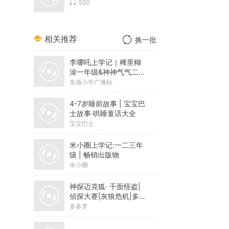
550
相关推荐
换一批
李哪吒上学记｜稀里糊
涂一年级&神神气气二年
级
东海小学广播站
4-7岁睡前故事 | 宝宝巴
士故事·哄睡童话大全
宝宝巴士
米小圈上学记:一二三年
级 | 畅销出版物
米小圈
神探迈克狐· 千面怪盗|
侦探大赛|灰狼危机|多多
罗
多多罗