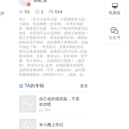
霜栖_凌
55
2
554
电脑版
倒序
简介：
（农夫山泉有点甜，不爱栖栖有点悬）
大家好，我是栖栖（女生哦）~非常好相处
啦！我是蛋仔玩家，有的人可能觉得我废话比
较多，但是我不会在意的啦！感谢大家助我一
公众号
臂之力突破500粉，我现在要600粉，我现在
的粉丝是不够的，还得需要大家帮助我，姐姐
不能处了哟~，哥哥的话，想要和我处的话，
我可以考虑考虑哦，闺蜜是当然可以的~其他
的没有啦，主推：重音teto，初音未来，芙宁
娜。简介里的人，你是我的大熊猫！（超好
闺）:雪浸月白光_盐雪，甜艳奶颜草珍慕瑶，
超爱听故事的啦，哥哥（超级好的）:@可爱
的蜜桃啵啵冰（刘程煜0103），姐姐，@请
输入4至2个字符，皇挂（也是闺）：霜夕_
凌，闺蜜勿动，动了=s。好相处，嘎嘎~
TA的专辑
更多
自己改的搞笑版，不喜
欢勿喷
183
米小圈上学记