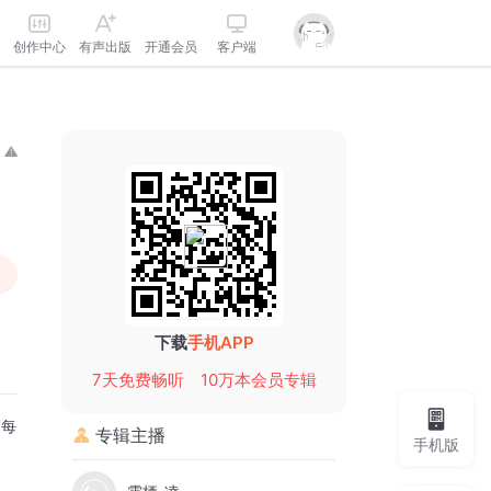
创作中心
有声出版
开通会员
客户端
下载
手机APP
7天免费畅听
10万本会员专辑
，每
专辑主播
手机版