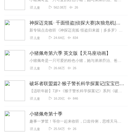
562.08万
26
儿童
神探迈克狐· 千面怪盗|侦探大赛|灰狼危机|多多罗
新专辑点击收听《神探迈克狐·怪盗归来篇｜多多罗》！！！>>>点击进入主播橱窗购买《神探迈克狐》系列图书吧!<<<多多罗故事【点击前往】收听多多罗其他好玩有趣的故...
24.64亿
834
儿童
小猪佩奇第六季 英文版【天马座动画】
小猪佩奇是一只可爱的粉色小猪，她与弟弟乔治、爸爸、妈妈快乐地住在一起。小猪佩奇最喜欢做的事情是玩游戏，打扮的漂漂亮亮，度假，以及住在小泥坑里快乐的跳上跳下。除了...
26.66万
26
儿童
破坏者联盟篇2·猴子警长科学探案记|宝宝巴士故事
【适听年龄】7岁+《猴子警长科学探案记》系列《破坏者联盟篇1·猴子警长科学探案记》>>>《破坏者联盟篇2·猴子警长科学探案记》>>>《破坏者联盟篇3·猴子警长科...
16.20亿
846
儿童
小猪佩奇第十季
趣事一箩筐！等你一起来收听，口齿伶俐，思维天马行空的佩奇，每日的任务就是分享班级里的快乐。这一切小瞬间和小美好，都会藏在宝贝们童年的时光里。
25.54万
26
儿童