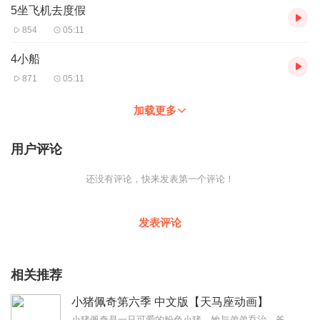
5坐飞机去度假
854
05:11
4小船
871
05:11
加载更多
用户评论
还没有评论，快来发表第一个评论！
发表评论
相关推荐
小猪佩奇第六季 中文版【天马座动画】
小猪佩奇是一只可爱的粉色小猪，她与弟弟乔治、爸爸、妈妈快乐地住在一起。小猪佩奇最喜欢做的事情是玩游戏，打扮的漂漂亮亮，度假，以及住在小泥坑里快乐的跳上跳下。除了...