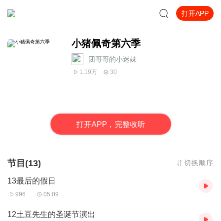
打开APP
小猪佩奇第六季
团哥哥的小迷妹
1.19万
30
打
开
A
P
P，完整收听
节目(13)
切换顺序
13最后的假日
996
05:09
12土豆先生的圣诞节演出