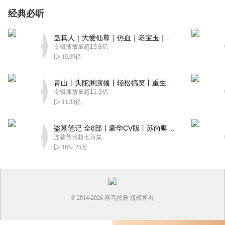
经典必听
蛊真人｜大爱仙尊｜热血｜老宝玉｜多人VIP免费有声剧
专辑播放量超19.8亿
19.09亿
青山丨头陀渊演播丨轻松搞笑丨重生穿越丨古代权谋丨VIP免费 | 多人有声剧
专辑播放量超11.3亿
11.33亿
盗墓笔记 全8部丨豪华CV版丨苏尚卿&边江 领衔 多人有声剧丨冠声文化丨南派三叔
连载节目超七百集
1652.25万
© 2014-
2026
喜马拉雅 版权所有