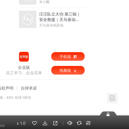
米小圈
汪汪队立大功·第三辑｜
安全救援｜天马座动画
剧场
天马座动画剧场
手机端
企业版
电脑端
员工学习，企业买单
版权声明
自律承诺
：400-838-5616
x
1.0
:00