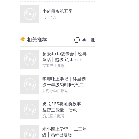
小猪佩奇第五季
1.4万
相关推荐
换一批
超级JoJo故事会 | 经典
童话 | 超级宝贝JoJo
宝宝巴士儿歌
李哪吒上学记｜稀里糊
涂一年级&神神气气二年
级
东海小学广播站
奶龙365夜睡前故事丨
益智正能量丨治愈
奶龙官方账号
米小圈上学记:一二三年
级 | 畅销出版物