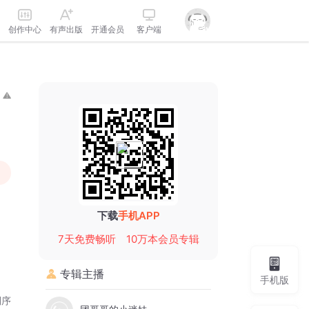
创作中心
有声出版
开通会员
客户端
下载
手机APP
7天免费畅听
10万本会员专辑
专辑主播
手机版
倒序