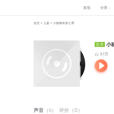
发现
分类
>
>
首页
儿童
小猪佩奇第七季
小
3.1万
评价
（
0
）
声音
（
0
）