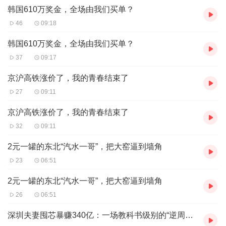
韩国610万奖金，全场由我们买单？
业的密码与管理者的智慧。煮墨商业研究所始终以旁观者的清醒、
研究者的严谨，记录每一个值得被关注的商业企业故事，从头部巨
46
09:18
头的战略转型到中小微企业的破局生长，从传统企业的数字化蝶变
到新兴企业的创新突围，每一个故事背后，都是企业在时代浪潮中
韩国610万奖金，全场由我们买单？
坚守与突破的缩影，也是我们解读商业趋势、挖掘行业情报的核心
37
09:17
抓手。与此同时，我们始终保持对商业市场的高度敏锐，实时捕捉
全球范围内的商业最新情报，涵盖行业政策变动、企业战略调整、
京沪高铁涨价了，我的青春结束了
市场格局重构、技术创新突破等核心维度，为企业与从业者提供及
27
09:11
时、精准、全面的情报参考，助力规避风险、把握机遇。
当下，全球商业环境正经历深刻变革，疫情后的经济复苏、数字化
京沪高铁涨价了，我的青春结束了
转型的持续深化、绿色低碳战略的全面推进、消费需求的迭代升
32
09:11
级，以及全球供应链的重构，都在重塑商业格局，催生新的商业逻
辑与企业形态。煮墨商业研究所立足这一时代背景，梳理近期最具
2元一罐的东北“汽水一哥”，把大窑逼到墙角
代表性的商业企业故事，整合行业最新情报，全方位呈现商业领域
的动态与趋势，为读者解锁商业发展的新方向、新可能。
23
06:51
2元一罐的东北“汽水一哥”，把大窑逼到墙角
26
06:51
深圳夫妻囤芯暴赚340亿：一场教科书级别的“逆周期豪赌”，为何让所有人脊背发凉？