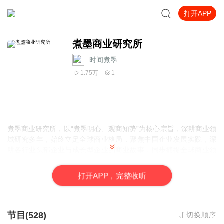
打开APP
煮墨商业研究所
时间煮墨
1.75万
1
煮墨商业研究所，以“煮墨明心、观商知势”为核心宗旨，深耕商业领
域研究多年，始终立足全球商业格局，聚焦中国企业发展实践，深
耕各行业头部企业与成长型企业的商业故事，同步捕捉全球商业领
域的最新情报、趋势变化与竞争动态。作为专注于商业研究与情报
分析的专业机构，煮墨商业研究所始终坚持“案例为基、情报为要、
打
开
A
P
P，完整收听
价值为核”，通过拆解企业成长逻辑、挖掘商业底层规律、传递行业
前沿情报，为企业决策、行业发展提供有温度、有深度、有价值的
参考，助力从业者看清商业本质，把握时代机遇。
商业的本质是价值的创造与传递，而企业故事则是商业价值最生动
节目(528)
切换顺序
的载体。每一家企业的崛起、迭代与突围，都藏着时代的印记、行