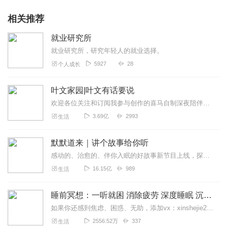
相关推荐
就业研究所
就业研究所，研究年轻人的就业选择。
5927
28
个人成长
叶文家园|叶文有话要说
欢迎各位关注和订阅我参与创作的喜马自制深夜陪伴谈话栏目《听你说·百态人声》【听你说·百态人声】每晚直播连线真实人间故事|叶文现场互动中|人间冷暖，抱团取暖每周...
3.69亿
2993
生活
默默道来｜讲个故事给你听
感动的、治愈的、伴你入眠的好故事新节目上线，探索现实世界的无尽魅力，追求对生活的真实记录《听见人间真相》（点击名称，直达专辑）网易人间故事集持续更新中，邀您关注...
16.15亿
989
生活
睡前冥想：一听就困 消除疲劳 深度睡眠 沉浸体验
如果你还感到焦虑、困惑、无助，添加vx：xinshejie2018、vx公众号：宣萱心伴，与主播宣萱开启心灵交流之旅，共建温暖的精神家园！如果你喜欢我的内容，请...
2556.52万
337
生活