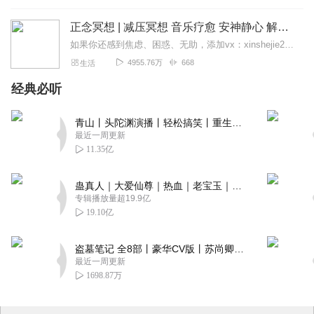
正念冥想 | 减压冥想 音乐疗愈 安神静心 解郁降噪
如果你还感到焦虑、困惑、无助，添加vx：xinshejie2018、vx公众号：宣萱心伴，与主播宣萱开启心灵交流之旅，共建温暖的精神家园！如果你喜欢我的内容，请...
4955.76万
668
生活
经典必听
青山丨头陀渊演播丨轻松搞笑丨重生穿越丨古代权谋丨VIP免费 | 多人有声剧
最近一周更新
11.35亿
蛊真人｜大爱仙尊｜热血｜老宝玉｜多人VIP免费有声剧
专辑播放量超19.9亿
19.10亿
盗墓笔记 全8部丨豪华CV版丨苏尚卿&边江 领衔 多人有声剧丨冠声文化丨南派三叔
最近一周更新
1698.87万