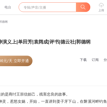
电台
上传
|郭德纲
神演义上|单田芳|袁阔成|评书|德云社|郭德纲
下载
订阅
36
元/天 立即开通
述的是商纣王崇信妲己，残害忠良的故事。
神灵，惹怒女娲，开始，一直讲到姜子牙下山，在磐溪河畔钓鱼