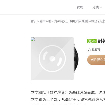
发现
分类
>
>
首页
相声评书
封神演义上|单田芳|袁阔成|评书|德云社
封
5.5万
VIP仅
0.
本专辑以《封神演义》为基础改编而成。讲
本专辑为上半部，从商纣王女娲宫题诗亵渎