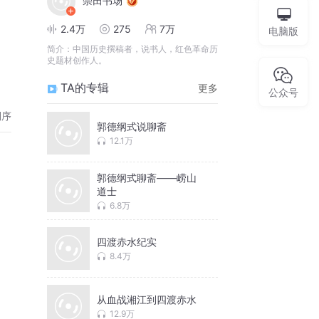
崇田书场
2.4万
275
7万
电脑版
简介：
中国历史撰稿者，说书人，红色革命历
史题材创作人。
TA的专辑
更多
公众号
倒序
郭德纲式说聊斋
12.1万
郭德纲式聊斋——崂山
道士
6.8万
四渡赤水纪实
8.4万
从血战湘江到四渡赤水
12.9万