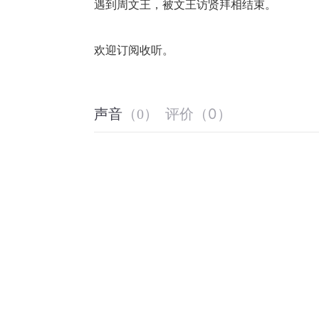
遇到周文王，被文王访贤拜相结束。
欢迎订阅收听。
评价
（
0
）
声音
（
0
）