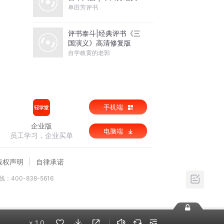
单田芳评书
评书泰斗|经典评书《三
国演义》高清修复版
自学岐黄的老郭
手机端
企业版
电脑端
员工学习，企业买单
版权声明
自律承诺
：400-838-5616
x
1.0