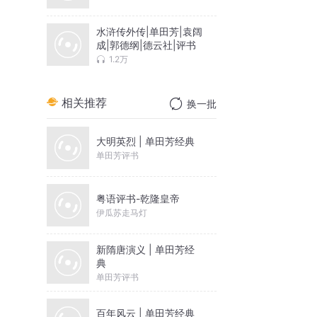
水浒传外传|单田芳|袁阔
成|郭德纲|德云社|评书
1.2万
相关推荐
换一批
大明英烈 | 单田芳经典
单田芳评书
粤语评书-乾隆皇帝
伊瓜苏走马灯
新隋唐演义 | 单田芳经
典
单田芳评书
百年风云 | 单田芳经典