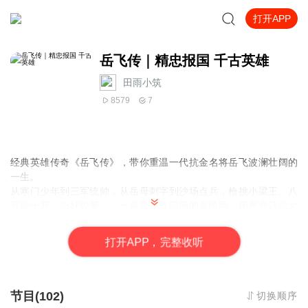
打开APP
岳飞传｜精忠报国 千古英雄
田雨小筑
8579
7
经典英雄传奇《岳飞传》，带你重温一代抗金名将岳飞波澜壮阔的
一生。
从寒门少年到三军统帅，从岳母刺字到沙场点兵，枪挑小梁王、八
百破十万、忠奸较量……一幕幕荡气回肠的名场面，用声音还原大
宋风云。
听的是传奇故事，品的是忠义风骨，感受刻在骨子里的家国情怀。
打
开
A
P
P，完整收听
全本演播，声声入戏，适合通勤、睡前、休闲收听。
感谢订阅、收藏、转发，您的支持是我更新的最大动力。
节目(102)
切换顺序