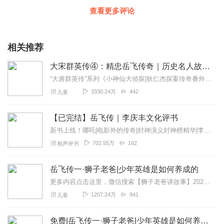
查看更多评论
相关推荐
大宋群英传④：精忠岳飞传奇｜历史名人故事｜英雄演义
“大唐群英传”系列《小神仙大侦探|狄仁杰探案传奇番外》《狄仁杰探案传奇之四海风云》《狄仁杰探案传奇之长安风云》《大唐群英传之狄仁杰探案传奇》“大宋群英传”系列...
3330.24万
442
儿童
【已完结】岳飞传｜李庆丰文化评书
新书上线！哪吒|电影外的传奇|封神演义封神榜精华|李庆丰评书快来点击收听吧~【精品推荐】三国演义（李庆丰文化评书）水浒传（李庆丰文化评书）西游记（李庆丰文化...
702.55万
162
相声评书
岳飞传一·狮子老爸|少年英雄是如何养成的
更多内容点击这里，微信搜索【狮子老爸讲故事】2026暑假去哪玩？看什么？和狮爸一起重走水浒路～【大明皇帝朱元璋】最新专辑:一开局一个碗，小乞丐如何夺天下?【四大...
1207.24万
941
儿童
免费|岳飞传一·狮子老爸|少年英雄是如何养成的