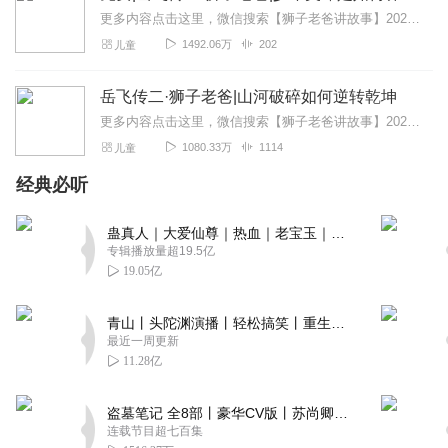
更多内容点击这里，微信搜索【狮子老爸讲故事】2026暑假去哪玩？看什么？和狮爸一起重走水浒路～【大明皇帝朱元璋】最新专辑:一开局一个碗，小乞丐如何夺天下?【四大...
1492.06万
202
儿童
岳飞传二·狮子老爸|山河破碎如何逆转乾坤
更多内容点击这里，微信搜索【狮子老爸讲故事】2026暑假去哪玩？看什么？和狮爸一起重走水浒路～【大明皇帝朱元璋】最新专辑:一开局一个碗，小乞丐如何夺天下?【四大...
1080.33万
1114
儿童
经典必听
蛊真人｜大爱仙尊｜热血｜老宝玉｜多人VIP免费有声剧
专辑播放量超19.5亿
19.05亿
青山丨头陀渊演播丨轻松搞笑丨重生穿越丨古代权谋丨VIP免费 | 多人有声剧
最近一周更新
11.28亿
盗墓笔记 全8部丨豪华CV版丨苏尚卿&边江 领衔 多人有声剧丨冠声文化丨南派三叔
连载节目超七百集