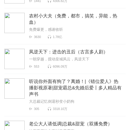
1441
4306.82万
农村小大夫（免费，都市，搞笑，异能，热
血）
免费爆更，感谢收听
3630
1.78亿
凤逆天下：进击的丑后（古言多人剧）
一朝穿越，搅动皇城风云，凤逆天下
553
6096.09万
听说你外面有狗了？离婚！|《错位爱人》热
播影视原著|甜宠霸总&先婚后爱丨多人精品有
声书
大总裁记忆倒退秒变小奶狗
305
3318.10万
老公大人请低调|总裁&甜宠（双播免费）