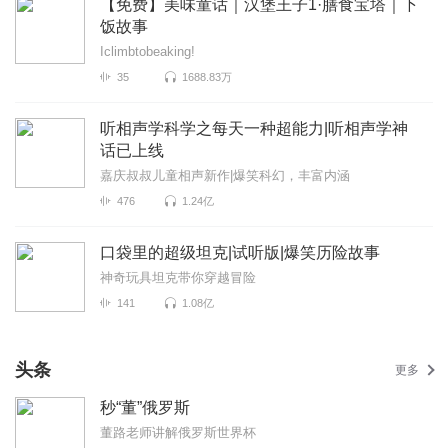
【免费】美味童话｜汉堡王子1·膳食宝塔｜下
饭故事
Iclimbtobeaking!
35
1688.83万
听相声学科学之每天一种超能力|听相声学神
话已上线
嘉庆叔叔儿童相声新作|爆笑科幻，丰富内涵
476
1.24亿
口袋里的超级坦克|试听版|爆笑历险故事
神奇玩具坦克带你穿越冒险
141
1.08亿
头条
更多
秒“董”俄罗斯
董路老师讲解俄罗斯世界杯