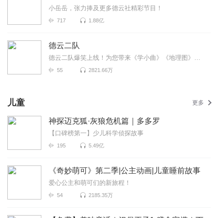
小岳岳，张力捧及更多德云社精彩节目！
717
1.88亿
德云二队
德云二队爆笑上线！为您带来《学小曲》《地理图》《歌曲漫谈》等高能相声！各种爆笑包袱等你解锁！一次...
55
2821.66万
儿童
更多
神探迈克狐·灰狼危机篇｜多多罗
【口碑榜第一】少儿科学侦探故事
195
5.49亿
《奇妙萌可》第二季|公主动画|儿童睡前故事
爱心公主和萌可们的新旅程！
54
2185.35万