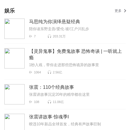
娱乐
更多
马思纯为你演绎悬疑经典
陪你读东野圭吾/爱伦·坡/江户川乱步
7
203.31万
【灵异鬼事】免费鬼故事 恐怖奇谈 | 一听就上
瘾
1秒入戏，带你走进那些恐怖诡异的故事里
1064
2.56亿
张震：110个经典故事
张震讲故事沉淀20年的精华都在这里
108
11.06亿
张震讲故事·惊魂季I
暌违10年新品全球首发，经典有声故事巨制