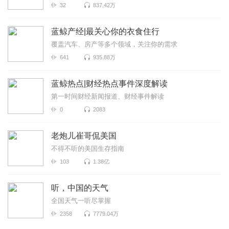
32
837.42万
蓝鲸产经|最关心你的衣食住行
覆盖汽车、房产等多个领域，关注你的需求
641
935.88万
蓝鲸热点|财经热点事件深度解读
第一时间财经新闻报道、财经事件解读
0
2083
老炮儿崔哥侃美国
不得不听的美国生存指南
103
1.38亿
听，中国的天气
全国天气一听尽掌握
2358
7779.04万