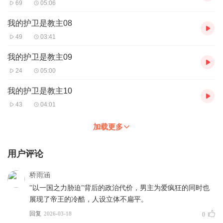
69
05:06
我的护卫是教主08
49
03:41
我的护卫是教主09
24
05:00
我的护卫是教主10
43
04:01
加载更多
用户评论
桥雨涵
"以一国之力胁迫"背后的政治代价，男主为爱疯狂的同时也
展现了帝王的冷酷，人设立体不扁平。
回复
2026-03-18
0