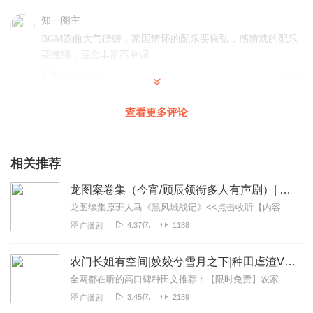
知一阁主
BGM选曲大气磅礴，家国情怀的配乐要恢弘，感情戏的配乐
要缠绵，层次丰富不单调。
回复
2026-03-18
0
听听满满心
查看更多评论
"巾帼不让须眉，引得英雄竞折腰"——这才是真正的大女
主！靠能力征服天下，不是靠美貌靠男人。
相关推荐
回复
2026-03-18
0
龙图案卷集（今宵/顾辰领衔多人有声剧）| 探案
断桥香草
龙图续集原班人马《黑风城战记》<<点击收听【内容简介】《龙图案卷集》是由耳雅根据古典名著《三侠五义》（又叫七五）改编所写的网络小说，主要讲述的是鼠（白玉堂）...
父亲宠溺、兄弟和睦的家庭线温暖动人，乱世中的温情更显
4.37亿
1188
广播剧
珍贵，也让女主的守护更有说服力。
回复
2026-03-17
0
农门长姐有空间|姣姣兮雪月之下|种田虐渣VIP免费
全网都在听的高口碑种田文推荐：【限时免费】农家小福女|姣姣兮郁雨竹|全网最快寒门大俗人|姣姣兮杜骁|萌宝女强古言爽文魏晋干饭人未删减全网最快|农家小福...
佛系发呆呆
3.45亿
2159
广播剧
乱世场景的音效制作要求高！战马嘶鸣、兵器碰撞、边城风