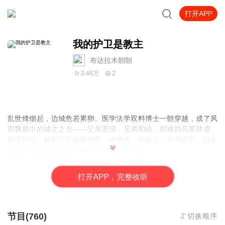
打开APP
我的护卫是教主
布达拉木朝朝
2.46万
2
乱世烽烟起，边城危若累卵。医学法学双料博士一朝穿越，成了风
雨飘摇中的城主之女——父亲宠溺，兄弟和睦，却难挡马匪肆虐、
列强环伺。她卸下红妆披战甲：铸神兵、练精兵、悬壶济世，以女
儿之身扛起家国重担，鞠躬尽瘁，死而后已。
谁知贴身"姐妹"竟是魔教教主男扮女装，同榻而眠的守护，早已悄然
变质。当她披嫁衣另许他人，他撕碎伪装，以江山为聘、举国为
打
开
A
P
P，完整收听
胁，霸道抢婚囚她为后。这天下太平她拼死守护，最终却换来一场
强取豪夺的深情——是劫是缘？
节目(760)
切换顺序