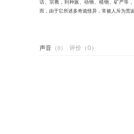
话、宗教，到种族、动物、植物、矿产等，
而，由于它所述多奇诡怪异，常被人斥为荒
评价
（
0
）
声音
（
0
）