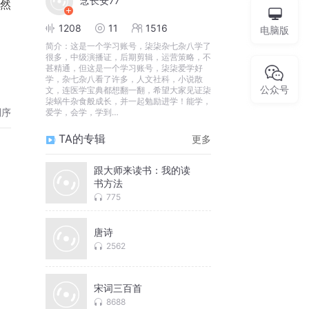
念长安77
然
1208
11
1516
电脑版
简介：
这是一个学习账号，柒柒杂七杂八学了
很多，中级演播证，后期剪辑，运营策略，不
甚精通，但这是一个学习账号，柒柒爱学好
学，杂七杂八看了许多，人文社科，小说散
公众号
文，连医学宝典都想翻一翻，希望大家见证柒
柒蜗牛杂食般成长，并一起勉励进学！能学，
倒序
爱学，会学，学到…
TA的专辑
更多
跟大师来读书：我的读
书方法
775
唐诗
2562
宋词三百首
8688