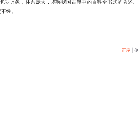
包罗万象，体系庞大，堪称我国古籍中的百科全书式的著述。
诞不经。
正序
|