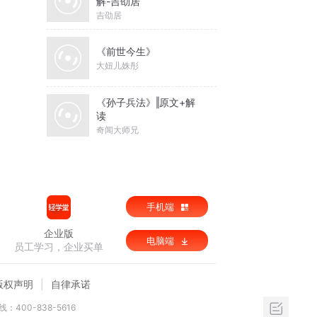
解-吉劭居
吉劭居
《前世今生》
大妞儿姝彤
《孙子兵法》‖原文+解
读
奇闻大师兄
手机端
企业版
电脑端
员工学习，企业买单
版权声明
自律承诺
：400-838-5616