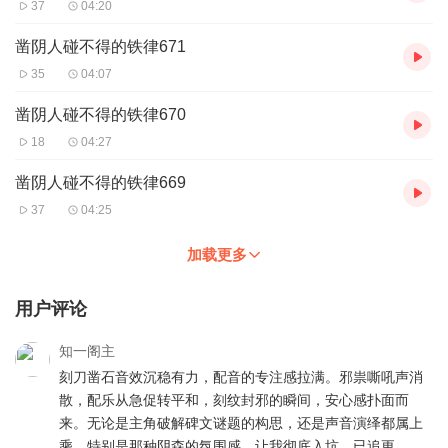
37
04:20
凿阴人碰不得的铁律671
35
04:07
凿阴人碰不得的铁律670
18
04:27
凿阴人碰不得的铁律669
37
04:25
加载更多
用户评论
知一阁主
刻刀凿石音效沉稳有力，配音的专注感拉满。邪祟嘶吼声消
散，配乐从急促转平和，刻纹封邪的瞬间，安心感扑面而
来。无论是主角破解碑文谜题的构思，还是声音演绎都属上
乘，特别是那种阴森的氛围感，让我彻底入坑，已追更。