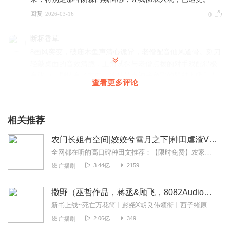
回复
2026-03-16
0
断桥香草
8画风突变，破庙木鱼声清心诡异，老僧配音仙风道骨。刻刀
轻敲桌面的音效清脆，主角试探与老僧点拨的对手戏配得极
有张力，剧情有了方向。这种带点神秘色彩的题材太吸引人
查看更多评论
了，演播者情感真挚，后期制作精良，五星好评，特别是主
角面对厉鬼时的决绝，已推荐。
回复
2026-03-15
0
相关推荐
路漫漫_修远兮
农门长姐有空间|姣姣兮雪月之下|种田虐渣VIP免费
反派配音阴狠贪婪，配乐瞬间凌厉。刻刀护主的嗡鸣音效凌
全网都在听的高口碑种田文推荐：【限时免费】农家小福女|姣姣兮郁雨竹|全网最快寒门大俗人|姣姣兮杜骁|萌宝女强古言爽文魏晋干饭人未删减全网最快|农家小福...
厉，主角愤怒斥责的声音有力，正邪对抗的张力拉满，看得
3.44亿
2159
广播剧
手心冒汗。喜欢这种带有传统文化色彩的悬疑剧，制作团队
很用心，演播也很稳，值得长期收听。
撒野（巫哲作品，蒋丞&顾飞，8082Audio制作）| 左肩有你原著
回复
2026-03-15
0
新书上线~死亡万花筒丨彭尧X胡良伟领衔丨西子绪原著丨灵异/悬疑/无限流多人有声剧点击跳转收听哦~喜提破亿！#撒野印象大调查#活动上线！>戳此参与<福利四：播...
2.06亿
349
广播剧
新新小可爱哒哒哒