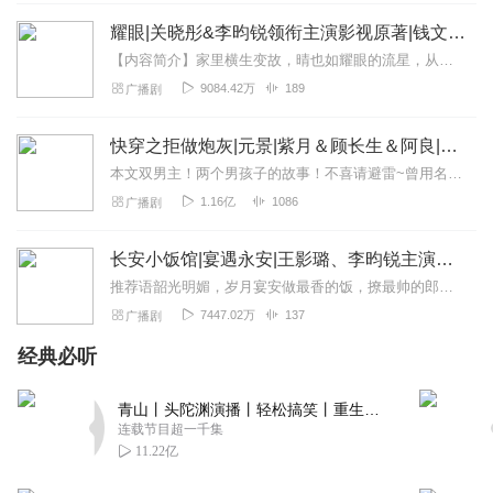
真的被主角用特殊手法处理那具无名尸体时的细节吸引住
耀眼|关晓彤&李昀锐领衔主演影视原著|钱文青|篛藜|温暖治愈系校园甜文
了，制作精良，声音有磁性，祖传刻刀出鞘的音效干脆利
【内容简介】家里横生变故，晴也如耀眼的流星，从大首都坠落到十八线小县城，从此点亮了这个暗无天日的扎扎亭，也遇见了生命中最大的意外。“你不是说不吃窝边草？现在脸疼...
落，配音瞬间转为坚定。配乐陡然激昂，亡魂嘶吼退散，民
9084.42万
189
广播剧
俗辟邪的爽感与音效冲击力完美融合，太过瘾。
回复
2026-03-14
0
快穿之拒做炮灰|元景|紫月＆顾长生＆阿良|108世
本文双男主！两个男孩子的故事！不喜请避雷~曾用名《快穿之攻略男主的108世》【关键字】甜宠、快穿、强强、空间、末世、仙侠、灵泉、系统、医疗、1v1本文双男主，不...
刘家二丫
1.16亿
1086
广播剧
听得人破防！亡魂诉说冤屈的配音哽咽悲凉，配乐凄婉动
人。没有恐怖音效，却将满腹委屈与不甘展现得淋漓尽致，
长安小饭馆|宴遇永安|王影璐、李昀锐主演影视原著|樱桃糕|美食甜宠两不误 8082Audio制作【高甜剧场】
引人深思背后的苦衷。故事很有深度，主播的声音很稳，后
推荐语韶光明媚，岁月宴安做最香的饭，撩最帅的郎这是一副唐朝美食俗画，这里有慢慢品味的爱与美食更多甜宠言情精品剧，尽在高甜剧场！内容简介京兆少尹林晏把目光放在那个...
期配乐不突兀，整体听感非常舒适，已关注，期待主角后续
如何化解那场大劫。
7447.02万
137
广播剧
回复
2026-03-14
0
经典必听
徐许茹笙1124
青山丨头陀渊演播丨轻松搞笑丨重生穿越丨古代权谋丨VIP免费 | 多人有声剧
代入感极强，踏入阴地的配乐压抑至极，风声都带着刺骨寒
连载节目超一千集
意。凿碑检查的音效清晰，配音的屏息感拉满，阴物低吟环
11.22亿
绕，紧张到窒息。简直太精彩了，剧情反转不断，演播者功