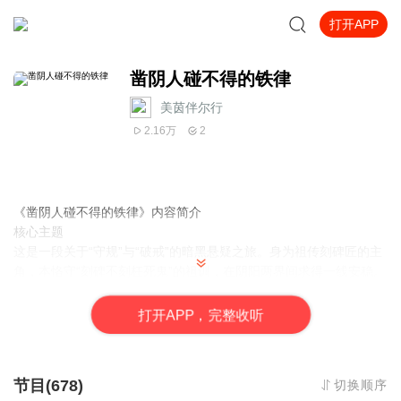
打开APP
凿阴人碰不得的铁律
美茵伴尔行
2.16万
2
《凿阴人碰不得的铁律》内容简介
核心主题
这是一段关于“守规”与“破戒”的暗黑悬疑之旅。身为祖传刻碑匠的主
角，本恪守“刻碑不刻枉死鬼”的祖训，在阴阳两界间求得一线安稳。
然而，一次无意的破戒，让他坠入无法逃脱的阴阳漩涡。故事不仅
描绘了人与鬼魅、禁忌与生存的惊悚对抗，更深层探讨了当命运的
打
开
A
P
P，完整收听
刻刀被迫偏离轨道时，个体在恐惧、责任与救赎之间的挣扎与抉
择。
精华看点
节目(678)
切换顺序
● 独特的职业视角：以鲜为人知的“刻碑匠”为切入点，揭开这一古老