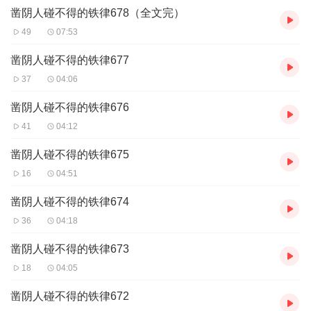
行当背后不为人知的规矩、忌讳与神秘色彩，带来耳目一新的悬疑
凿阴人碰不得的铁律678（全文完）
体验。
49
07:53
● 禁忌与后果的连锁：从为无名荒尸刻碑的“一念之差”，到夜半碑身
渗血、亡魂托梦的怪事缠身，每一个环节都紧扣“破戒”的恐怖后果，
凿阴人碰不得的铁律677
悬念迭起。
37
04:06
● 尘封凶案的揭秘：随着主角深入禁忌，山村中被时间掩埋的骇人凶
案与人性黑暗面将被逐一挖出，真相往往比鬼魂更令人战栗。
凿阴人碰不得的铁律676
适合谁听
41
04:12
● 硬核悬疑惊悚迷：如果你追求极致的恐怖氛围与逻辑严密的悬疑故
事，这部作品中环环相扣的禁忌与谜团定能让你欲罢不能。
凿阴人碰不得的铁律675
● 民俗怪谈爱好者：对于痴迷于民间禁忌、地域规矩及神秘文化传说
16
04:51
的听众，书中的“刻碑行规”与“阴阳铁律”将极大满足你的猎奇心。
● 偏爱暗黑叙事的读者：喜欢在灰暗、压抑的基调中，跟随主角经历
凿阴人碰不得的铁律674
绝望、挣扎并最终寻
36
04:18
凿阴人碰不得的铁律673
18
04:05
凿阴人碰不得的铁律672