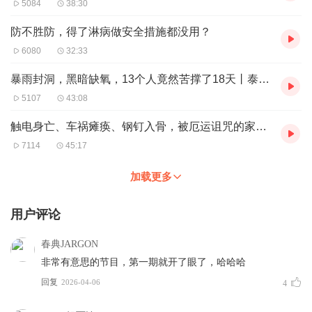
5084
38:30
防不胜防，得了淋病做安全措施都没用？
6080
32:33
暴雨封洞，黑暗缺氧，13个人竟然苦撑了18天丨泰国睡美人洞救援
5107
43:08
触电身亡、车祸瘫痪、钢钉入骨，被厄运诅咒的家庭丨江苏徐州诡异连环案
7114
45:17
加载更多
用户评论
春典JARGON
非常有意思的节目，第一期就开了眼了，哈哈哈
回复
2026-04-06
4