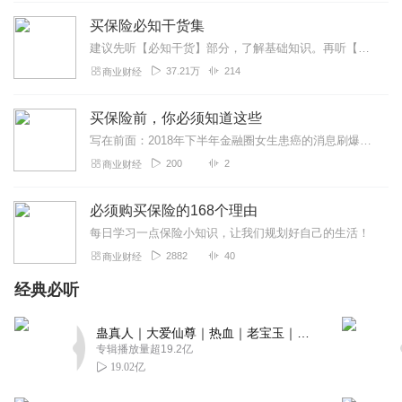
买保险必知干货集
建议先听【必知干货】部分，了解基础知识。再听【重疾险】【个案咨询】等你感兴趣的部分。你可以做两件事：1.查看我过去讲过的内容，找到你想了解的产品。然后听懂它。...
37.21万
214
商业财经
买保险前，你必须知道这些
写在前面：2018年下半年金融圈女生患癌的消息刷爆了我的朋友圈，里面一个很重要的细节是，她买了一堆保险，竟然最后能理赔的少的可怜……而同样作为金融女的我，也买过...
200
2
商业财经
必须购买保险的168个理由
每日学习一点保险小知识，让我们规划好自己的生活！
2882
40
商业财经
经典必听
蛊真人｜大爱仙尊｜热血｜老宝玉｜多人VIP免费有声剧
专辑播放量超19.2亿
19.02亿