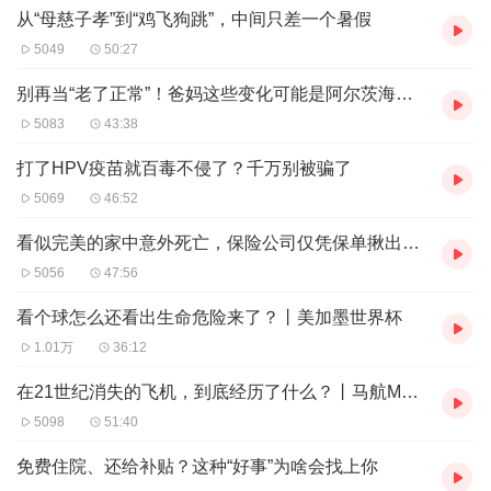
从“母慈子孝”到“鸡飞狗跳”，中间只差一个暑假
5049
50:27
别再当“老了正常”！爸妈这些变化可能是阿尔茨海默症
5083
43:38
打了HPV疫苗就百毒不侵了？千万别被骗了
5069
46:52
看似完美的家中意外死亡，保险公司仅凭保单揪出凶手丨澳洲网红杀母案
5056
47:56
看个球怎么还看出生命危险来了？丨美加墨世界杯
1.01万
36:12
在21世纪消失的飞机，到底经历了什么？丨马航MH370
5098
51:40
免费住院、还给补贴？这种“好事”为啥会找上你