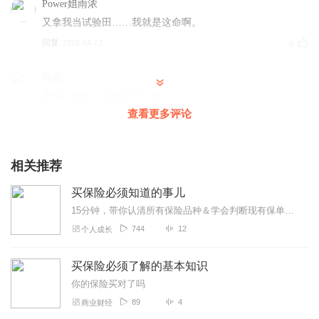
Power姐雨浓
又拿我当试验田……我就是这命啊。
回复
2026-04-13
0
钒鑫
来咯，来咯，必须支持一波
查看更多评论
回复
2026-04-06
0
高老师爱猫
相关推荐
路人第一 哈哈哈哈哈哈
回复
2026-04-06
0
买保险必须知道的事儿
15分钟，带你认清所有保险品种＆学会判断现有保单是否合理划算＆一眼识别专业保险人，再也不怕被忽悠！
744
12
个人成长
买保险必须了解的基本知识
你的保险买对了吗
89
4
商业财经