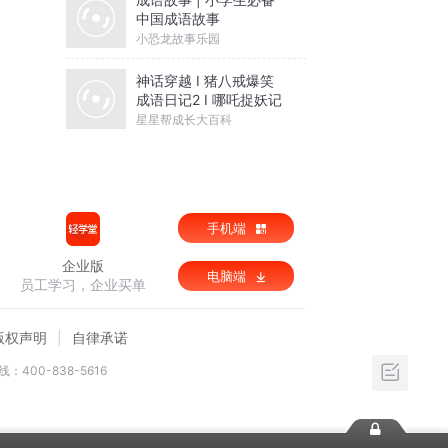
中国成语故事
小恐龙故事乐园
神话穿越 I 猪八戒爆笑
成语日记2 I 哪吒捉妖记
星星帮成长大百科
手机端
企业版
电脑端
员工学习，企业买单
版权声明
自律承诺
：400-838-5616