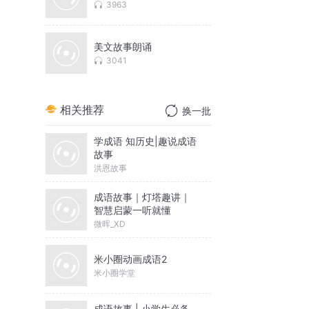
3963
美文故事朗诵
3041
相关推荐
换一批
学成语 知历史|趣说成语
故事
洪恩故事
成语故事｜灯塔趣讲｜
智慧启蒙一听就懂
微晖_XD
米小圈动画成语2
米小圈学堂
成语故事 | 小学生必备