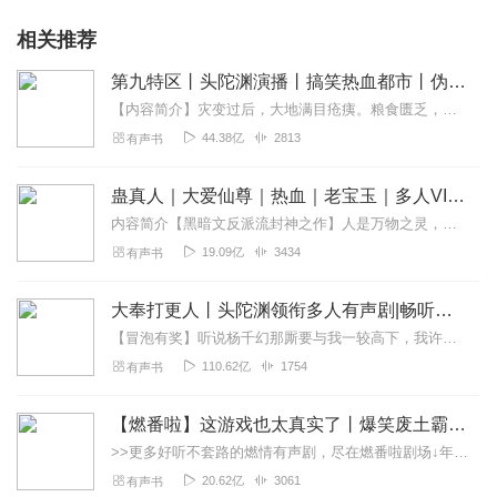
相关推荐
第九特区丨头陀渊演播丨搞笑热血都市丨伪戒丨VIP免费多人有声剧
【内容简介】灾变过后，大地满目疮痍。粮食匮乏，资源紧俏，局势混乱……一位从待规划区杀出来的青年，背对着漫天黄沙，孤身来到九区谋生，却不曾想偶然结识三五好友，一念...
44.38亿
2813
有声书
蛊真人｜大爱仙尊｜热血｜老宝玉｜多人VIP免费有声剧
内容简介【黑暗文反派流封神之作】人是万物之灵，蛊是天地真精。一个穿越者不断重生的故事。一个养蛊、炼蛊、用蛊的奇特世界。配音组（男角色）老宝玉旁白...
19.09亿
3434
有声书
大奉打更人丨头陀渊领衔多人有声剧|畅听全集|王鹤棣、田曦薇主演影视剧原著|卖报小郎君
【冒泡有奖】听说杨千幻那厮要与我一较高下，我许七安要开始装叉了！快进入声音播放页戳下方输入框，冒个泡偷偷告诉我，我要用哪些诗词才能胜过他？说得好的，有赏！202...
110.62亿
1754
有声书
【燃番啦】这游戏也太真实了丨爆笑废土霸榜神作丨紫襟剧社制作
>>更多好听不套路的燃情有声剧，尽在燃番啦剧场↓年度重磅推荐本专辑为VIP免费专辑每天上午10点5集更新，订阅可以听到最新内容哦！每周抽一个专辑五星优质评论送...
20.62亿
3061
有声书