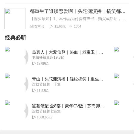
都重生了谁谈恋爱啊丨头陀渊演播丨搞笑都市丨穿越重生丨VIP免费 | 精品 | 多人有声剧
【购买须知】1、本作品为付费有声书，购买成功后，即可收听。2、版权归原作者所有，严禁翻录成任何形式，严禁在任何第三方平台传播，违者将追究其法律责任。3、如在充值...
11.62亿
1354
有声书
经典必听
蛊真人｜大爱仙尊｜热血｜老宝玉｜多人VIP免费有声剧
专辑播放量超19.8亿
19.09亿
青山丨头陀渊演播丨轻松搞笑丨重生穿越丨古代权谋丨VIP免费 | 多人有声剧
连载节目超一千集
11.33亿
盗墓笔记 全8部丨豪华CV版丨苏尚卿&边江 领衔 多人有声剧丨冠声文化丨南派三叔
连载节目超七百集
1660.86万