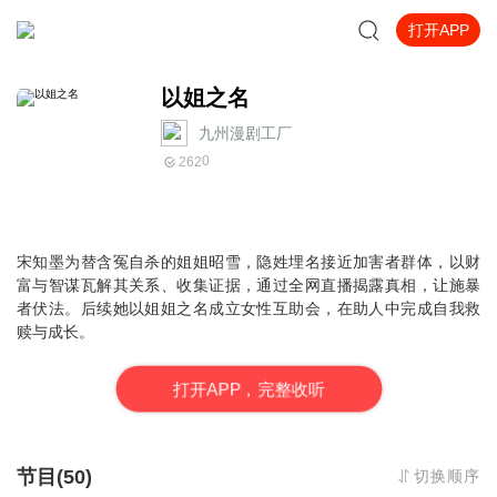
打开APP
以姐之名
九州漫剧工厂
0
262
宋知墨为替含冤自杀的姐姐昭雪，隐姓埋名接近加害者群体，以财
富与智谋瓦解其关系、收集证据，通过全网直播揭露真相，让施暴
者伏法。后续她以姐姐之名成立女性互助会，在助人中完成自我救
赎与成长。
打
开
A
P
P，完整收听
节目(50)
切换顺序