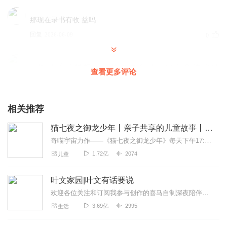
那现在录书有收 益吗
回复
2026-06-09
0
✨ 作 品 质 量 很 好 🌹 风 格 也 很 有 特 点 👏 有 合 适 的 机
查看更多评论
会 🌸 可 以 简 单 了 解 下
回复
2026-06-08
0
相关推荐
听完你的作品， 感觉你对内容理解的特别透彻， 表现力很
猫七夜之御龙少年丨亲子共享的儿童故事丨奇喵宇宙
强，期待后面能一起合作
奇喵宇宙力作——《猫七夜之御龙少年》每天下午17:40，一起踏上契约师的旅途吧！>>>点击收听《蛇繁星之永恒国度》，看在逃公主如何开疆拓土<<<>>>不屈少年的...
回复
2026-05-23
0
1.72亿
2074
儿童
叶文家园|叶文有话要说
欢迎各位关注和订阅我参与创作的喜马自制深夜陪伴谈话栏目《听你说·百态人声》【听你说·百态人声】每晚直播连线真实人间故事|叶文现场互动中|人间冷暖，抱团取暖每周...
3.69亿
2995
生活