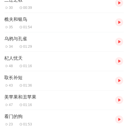
30
00:39
樵夫和银鸟
35
01:54
乌鸦与孔雀
34
01:29
杞人忧天
48
01:16
取长补短
43
01:36
美苹果和丑苹果
47
01:16
看门的狗
23
01:53