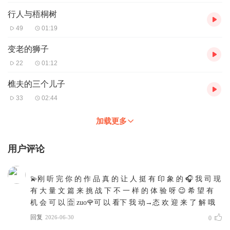
行人与梧桐树
49
01:19
变老的狮子
22
01:12
樵夫的三个儿子
33
02:44
加载更多
用户评论
‎💫‎刚 听 完 你 的 作 品 真 的 让 人 挺 有 印 象 的 🎧 ‎我 司 现
有 大 量 文 篇 来 挑 战 下 不 一 样 的 体 验 呀 😉 希 望 有
机 会 可 以 🈴 zuo🌹可 以 看下 我 动→态 欢 迎 来 了 解 哦
回复
2026-06-30
0