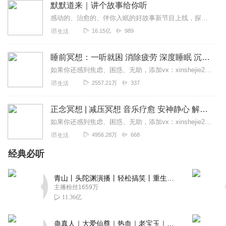
默默道来｜讲个故事给你听
感动的、治愈的、伴你入眠的好故事新节目上线，探索现实世界的无尽魅力，追求对生活的真实记录《听见人间真相》（点击名称，直达专辑）网易人间故事集持续更新中，邀您关注...
16.15亿
989
生活
睡前冥想：一听就困 消除疲劳 深度睡眠 沉浸体验
如果你还感到焦虑、困惑、无助，添加vx：xinshejie2018、vx公众号：宣萱心伴，与主播宣萱开启心灵交流之旅，共建温暖的精神家园！如果你喜欢我的内容，请...
2557.21万
337
生活
正念冥想 | 减压冥想 音乐疗愈 安神静心 解郁降噪
如果你还感到焦虑、困惑、无助，添加vx：xinshejie2018、vx公众号：宣萱心伴，与主播宣萱开启心灵交流之旅，共建温暖的精神家园！如果你喜欢我的内容，请...
4956.28万
668
生活
经典必听
青山丨头陀渊演播丨轻松搞笑丨重生穿越丨古代权谋丨VIP免费 | 多人有声剧
主播粉丝1659万
11.36亿
蛊真人｜大爱仙尊｜热血｜老宝玉｜多人VIP免费有声剧