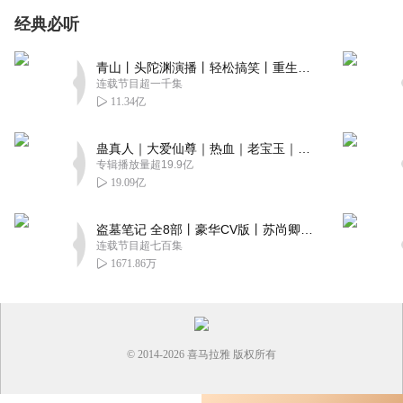
经典必听
青山丨头陀渊演播丨轻松搞笑丨重生穿越丨古代权谋丨VIP免费 | 多人有声剧
连载节目超一千集
11.34亿
蛊真人｜大爱仙尊｜热血｜老宝玉｜多人VIP免费有声剧
专辑播放量超19.9亿
19.09亿
盗墓笔记 全8部丨豪华CV版丨苏尚卿&边江 领衔 多人有声剧丨冠声文化丨南派三叔
连载节目超七百集
1671.86万
© 2014-
2026
喜马拉雅 版权所有