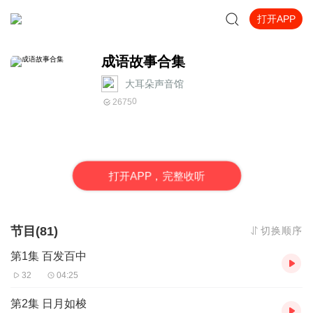
打开APP
成语故事合集
大耳朵声音馆
0
2675
打
开
A
P
P，完整收听
节目(81)
切换顺序
第1集 百发百中
32
04:25
第2集 日月如梭