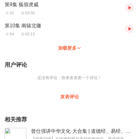
第9集 狐假虎威
31
03:50
第10集 南辕北辙
54
02:13
加载更多
用户评论
还没有评论，快来发表第一个评论！
发表评论
相关推荐
曾仕强讲中华文化·大合集 | 道德经、易经、三国演义中的国学
【感恩回馈】在传播智慧与美好的旅途中，真诚感谢每一位伙伴的温暖陪伴与鼎力支持！欢迎曾仕强学堂粉丝听友们入群交流，更多新鲜玩法和福利活动等你！添加微信：zengf...