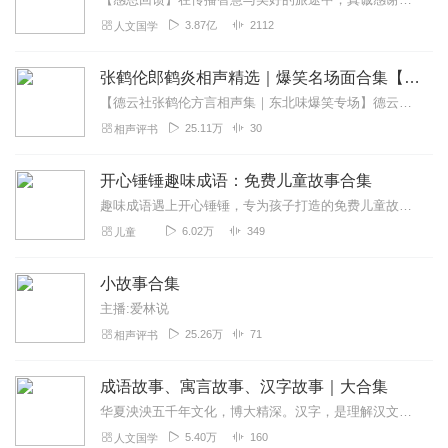
3.87亿
2112
人文国学
张鹤伦郎鹤炎相声精选｜爆笑名场面合集【成语接龙+童年故事】
【德云社张鹤伦方言相声集｜东北味爆笑专场】德云社"浪味仙"张鹤伦携搭档郎鹤炎带来原汁原味的东北风情相声盛宴！本专辑精选30段经典演出，既有《扒马褂》《黄鹤楼》...
25.11万
30
相声评书
开心锤锤趣味成语：免费儿童故事合集
趣味成语遇上开心锤锤，专为孩子打造的免费儿童故事来啦！用轻松搞笑的剧情、简单易懂的语言，把成语知识融入精彩小故事中，边听边学、趣味满满，让孩子轻松记住成语、爱上...
6.02万
349
儿童
小故事合集
主播:爱林说
25.26万
71
相声评书
成语故事、寓言故事、汉字故事｜大合集
华夏泱泱五千年文化，博大精深。汉字，是理解汉文化的密码；成语和寓言，是中华文化宝库中的璀璨明珠。在使用汉字，并且运用成语和寓言的过程中，人们深刻挖掘它们瑰丽的美...
5.40万
160
人文国学