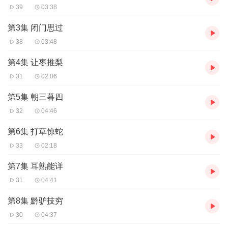
39
03:38
第3集 闭门思过
38
03:48
第4集 让枣推梨
31
02:06
第5集 朝三暮四
32
04:46
第6集 打草惊蛇
33
02:18
第7集 耳熟能详
31
04:41
第8集 黔驴技穷
30
04:37