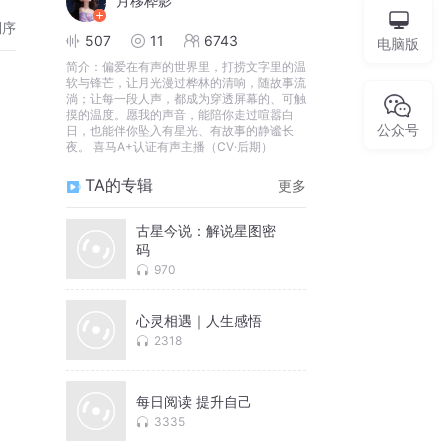
月移桦影
倒序
507
11
6743
电脑版
简介：
偏爱在有声的世界里，打捞文字里的温
软与锋芒，让月光漫过桦林的清响，随故事流
淌；让每一段人声，都成为穿透屏幕的、可触
摸的温度。愿我的声音，能陪你走过喧嚣白
公众号
日，也能伴你坠入有星光、有故事的静谧长
夜。 喜马A+认证有声主播（CV·后期）
TA的专辑
更多
古星今说：解说星图密
码
970
心灵相遇｜人生感悟
2318
每日阅读 提升自己
3335