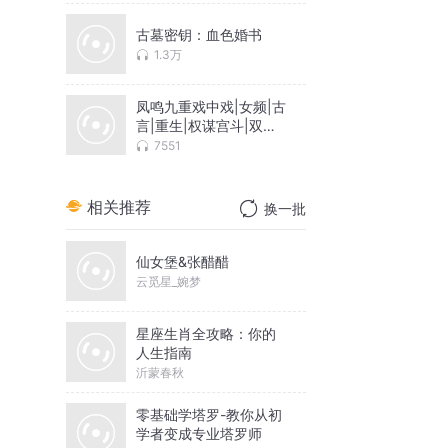
古墓密钥：血色婚书
1.3万
凤鸣九重戏中戏|女频|古
言|重生|权谋宫斗|双男
主
7551
相关推荐
换一批
仙女堡&张醋醋
云觅星_婉梦
星座生肖全攻略：你的
人生指南
沂蒙春秋
零基础学塔罗-教你从初
学者变成专业塔罗师