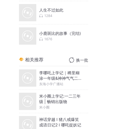
人生不过如此
1284
小鹿斑比的故事（完结)
1676
相关推荐
换一批
李哪吒上学记｜稀里糊
涂一年级&神神气气二年
级
东海小学广播站
米小圈上学记:一二三年
级 | 畅销出版物
米小圈
神话穿越 I 猪八戒爆笑
成语日记2 I 哪吒捉妖记