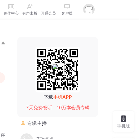
创作中心
有声出版
开通会员
客户端
下载
手机APP
7天免费畅听
10万本会员专辑
专辑主播
手机版
倒序