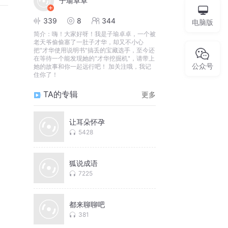
子瑜卓卓
339
8
344
电脑版
简介：
嗨！大家好呀！我是子瑜卓卓，一个被
老天爷偷偷塞了一肚子才华，却又不小心
把"才华使用说明书"搞丢的宝藏选手，至今还
在等待一个能发现她的"才华挖掘机"，请带上
公众号
她的故事和你一起远行吧！ 加关注哦，我记
住你了！
TA的专辑
更多
让耳朵怀孕
5428
狐说成语
7225
都来聊聊吧
381