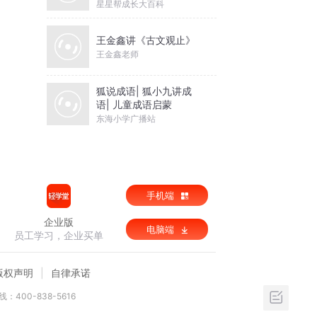
星星帮成长大百科
王金鑫讲《古文观止》
王金鑫老师
狐说成语| 狐小九讲成
语| 儿童成语启蒙
东海小学广播站
手机端
企业版
电脑端
员工学习，企业买单
版权声明
自律承诺
：400-838-5616