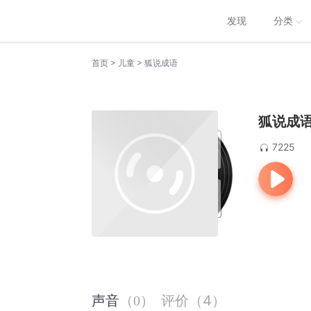
发现
分类
>
>
首页
儿童
狐说成语
狐说成
7225
评价
（
4
）
声音
（
0
）