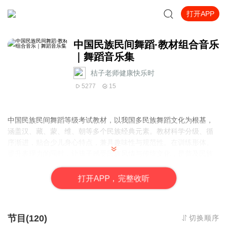
打开APP
中国民族民间舞蹈·教材组合音乐
｜舞蹈音乐集
桔子老师健康快乐时
5277
15
中国民族民间舞蹈等级考试教材，以我国多民族舞蹈文化为根基，
涵盖汉、藏、蒙、维、朝等多个民族经典元素。教材科学分级、循
序渐进，贴合少儿身心特点，兼具趣味性与规范性。在训练形体、
提升表现力的同时，让孩子感受民族风情与传统文化，是普及民族
舞蹈美育、培养文化自信的权威专业教材。
打
开
A
P
P，完整收听
节目(120)
切换顺序