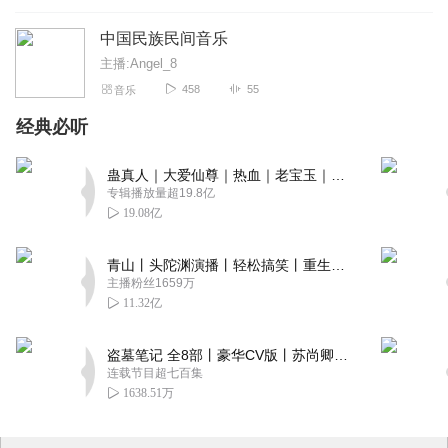
中国民族民间音乐
主播:Angel_8
458
55
音乐
经典必听
蛊真人｜大爱仙尊｜热血｜老宝玉｜多人VIP免费有声剧
专辑播放量超19.8亿
19.08亿
青山丨头陀渊演播丨轻松搞笑丨重生穿越丨古代权谋丨VIP免费 | 多人有声剧
主播粉丝1659万
11.32亿
盗墓笔记 全8部丨豪华CV版丨苏尚卿&边江 领衔 多人有声剧丨冠声文化丨南派三叔
连载节目超七百集
1638.51万