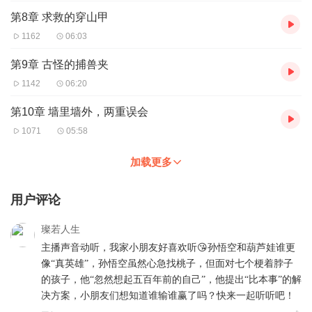
第8章 求救的穿山甲
1162
06:03
第9章 古怪的捕兽夹
1142
06:20
第10章 墙里墙外，两重误会
1071
05:58
加载更多
用户评论
璨若人生
主播声音动听，我家小朋友好喜欢听😘孙悟空和葫芦娃谁更
像“真英雄”，孙悟空虽然心急找桃子，但面对七个梗着脖子
的孩子，他“忽然想起五百年前的自己”，他提出“比本事”的解
决方案，小朋友们想知道谁输谁赢了吗？快来一起听听吧！