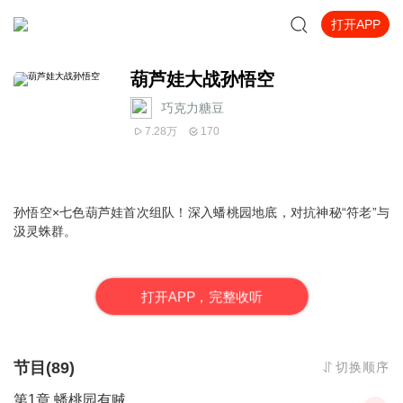
打开APP
葫芦娃大战孙悟空
巧克力糖豆
7.28万
170
孙悟空×七色葫芦娃首次组队！深入蟠桃园地底，对抗神秘“符老”与
汲灵蛛群。
打
开
A
P
P，完整收听
节目(89)
切换顺序
第1章 蟠桃园有贼