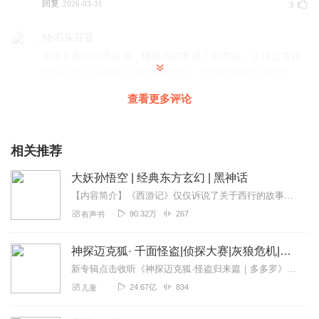
回复
2026-03-31
3
Mr石头豆豆
超级有趣的经典故事，蟠桃园盗案遇上葫芦娃，这设定直接
戳中心巴！冤屈疑云搭配神仙比试，剧情组合拳打得太妙
了。火烤仙桃呼应火娃、水穿针眼贴合水娃，细节满满又贴
查看更多评论
合角色特质，既守住经典内核，又玩出全新脑洞。 大圣的霸
气与葫芦娃的纯真碰撞，笑点密集又不违和；不打打杀杀只
比真本事，温暖又解压。幕后黑手暗线埋得巧妙，短短剧情
相关推荐
里悬念与趣味拉满，信息量足却不杂乱。 整体创意在线、节
奏舒服，把两大童年IP融合得自然又出彩，越看越上头，绝
大妖孙悟空 | 经典东方玄幻 | 黑神话
对是眼前一亮的优质好内容！爱了爱了必须粉一个
【内容简介】《西游记》仅仅诉说了关于西行的故事。可是事情真的只有这么简单么？现在，我告诉你，西游只是一个开始，故事并没有结束。唐三藏，孙悟空，猪悟能，沙悟净，小...
回复
2026-03-28
3
90.32万
267
有声书
多多的寶貝
神探迈克狐· 千面怪盗|侦探大赛|灰狼危机|多多罗
创意脑洞直接封神！大圣与葫芦娃的跨 IP 联动太绝了，盗桃
新专辑点击收听《神探迈克狐·怪盗归来篇｜多多罗》！！！>>>点击进入主播橱窗购买《神探迈克狐》系列图书吧!<<<多多罗故事【点击前往】收听多多罗其他好玩有趣的故...
疑案 + 趣味比试的设定自带喜感，巧扶桃枝、水穿针眼这些
24.67亿
834
儿童
神仙对决既贴合角色能力，又充满童真趣味。不打打杀杀反
而比本事的设定超圈粉，葫芦娃喊冤的倔强、大圣怒中带萌