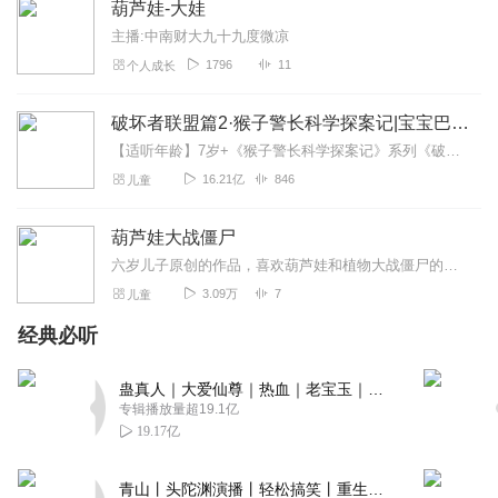
葫芦娃-大娃
的反差，鲜活又讨喜。剧情节奏紧凑，悬疑感拉满，幕后黑
主播:中南财大九十九度微凉
手的伏笔更让人好奇后续，轻松解压又充满惊喜，看完只想
喊 “再来亿集”！
1796
11
个人成长
回复
2026-03-25
3
破坏者联盟篇2·猴子警长科学探案记|宝宝巴士故事
宛宛_4q
【适听年龄】7岁+《猴子警长科学探案记》系列《破坏者联盟篇1·猴子警长科学探案记》>>>《破坏者联盟篇2·猴子警长科学探案记》>>>《破坏者联盟篇3·猴子警长科...
我都没听过孙悟空和 葫芦娃一起抓妖精。
16.21亿
846
儿童
回复
2026-07-24
1
葫芦娃大战僵尸
冯烁晴
六岁儿子原创的作品，喜欢葫芦娃和植物大战僵尸的小朋友可以听听
哇，小姐姐的声音好甜啊，我家宝宝很喜欢听的专辑之一，
3.09万
7
儿童
内容丰富多彩，小姐姐娓娓道来，很有亲和力，强烈推
经典必听
荐！！！
回复
2026-04-18
1
蛊真人｜大爱仙尊｜热血｜老宝玉｜多人VIP免费有声剧
专辑播放量超19.1亿
空谷幽兰004
19.17亿
《葫芦娃大战孙悟空》是一款极具新意的经典IP联动音频专
辑，由巧克力糖豆演播，目前更新至第2章《偷桃的是葫芦
青山丨头陀渊演播丨轻松搞笑丨重生穿越丨古代权谋丨VIP免费 | 多人有声剧