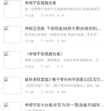
奇喵宇宙视频合集
发一些奇喵宇宙的卡点视频有时候发自己的画(奇喵宇宙)不要再说什么偏不偏心了，我又不是官方（无力）不过提要求，我会尽力满足的
90.24万
38
儿童
神探迈克狐· 千面怪盗|侦探大赛|灰狼危机|多多罗
新专辑点击收听《神探迈克狐·怪盗归来篇｜多多罗》！！！>>>点击进入主播橱窗购买《神探迈克狐》系列图书吧!<<<多多罗故事【点击前往】收听多多罗其他好玩有趣的故...
24.67亿
834
儿童
《奇喵宇宙视频合集》
搁网上找的哈，网络搬运，在我这里拿视频的话，只需要跟我说一声就可以
103
2
生活
破坏者联盟篇2·猴子警长科学探案记|宝宝巴士故事
【适听年龄】7岁+《猴子警长科学探案记》系列《破坏者联盟篇1·猴子警长科学探案记》>>>《破坏者联盟篇2·猴子警长科学探案记》>>>《破坏者联盟篇3·猴子警长科...
16.21亿
846
儿童
奇喵宇宙大合集|非官方|羊一墨|龙极月|猫玲珑..