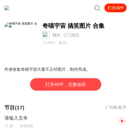
打开APP
奇喵宇宙 搞笑图片 合集
我叫_三三得氿
2911
20
作者收集奇喵宇宙大量不正经图片，制作而成。
打
开
A
P
P，完整收听
节目(17)
切换顺序
请输入文本
26
00:03