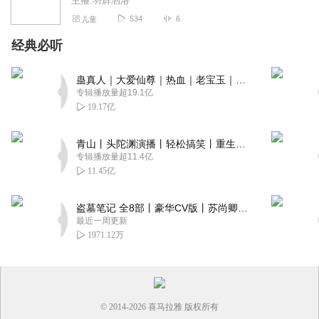
主播:羽辉洒洛
534
6
儿童
经典必听
蛊真人｜大爱仙尊｜热血｜老宝玉｜多人VIP免费有声剧
专辑播放量超19.1亿
19.17亿
青山丨头陀渊演播丨轻松搞笑丨重生穿越丨古代权谋丨VIP免费 | 多人有声剧
专辑播放量超11.4亿
11.45亿
盗墓笔记 全8部丨豪华CV版丨苏尚卿&边江 领衔 多人有声剧丨冠声文化丨南派三叔
最近一周更新
1971.12万
© 2014-
2026
喜马拉雅 版权所有