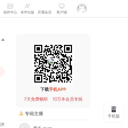
创作中心
有声出版
开通会员
客户端
下载
手机APP
7天免费畅听
10万本会员专辑
专辑主播
手机版
倒序