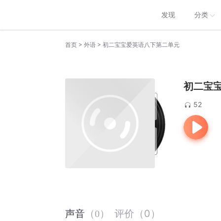
发现
分类
>
>
首页
外语
初二宝宝爱英语八下第二单元
初二宝
52
评价
（
0
）
声音
（
0
）