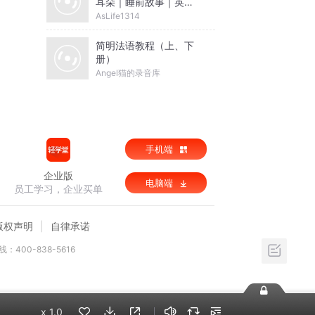
耳朵｜睡前故事｜英语
启蒙
AsLife1314
简明法语教程（上、下
册）
Angel猫的录音库
手机端
企业版
电脑端
员工学习，企业买单
版权声明
自律承诺
：400-838-5616
x
1.0