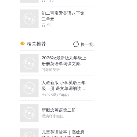
135
初二宝宝爱英语八下第
二单元
52
相关推荐
换一批
2026秋最新版九年级上
册册英语单词课文原声
听力
刁老师英语
人教新版 小学英语三年
级上册 课文单词朗读口
语听力
HelloKittyPuppy
新概念英语第二册
哩滴吖小姐姐
儿童英语故事｜高效磨