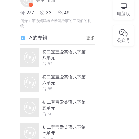
果冻_mum
277
33
49
电脑版
简介：
果冻妈妈送给爱听故事的宝贝们的礼
物。
TA的专辑
更多
公众号
初二宝宝爱英语八下第
八单元
82
初二宝宝爱英语八下第
六单元
85
初二宝宝爱英语八下第
五单元
58
初二宝宝爱英语八下第
七单元