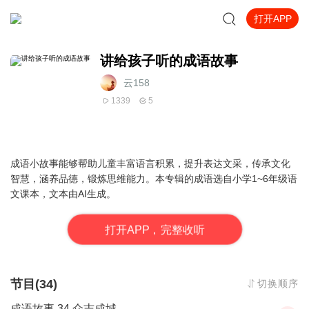
打开APP
讲给孩子听的成语故事
云158
1339
5
成语小故事能够帮助儿童丰富语言积累，提升表达文采，传承文化
智慧，涵养品德，锻炼思维能力。本专辑的成语选自小学1~6年级语
文课本，文本由AI生成。
打
开
A
P
P，完整收听
节目(34)
切换顺序
成语故事 34 众志成城