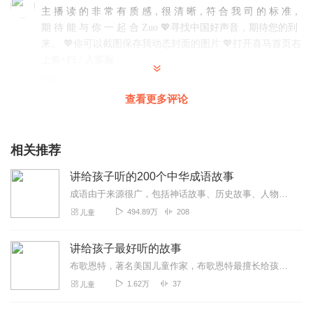
主 播 读 的 非 常 有 质 感，很 清 晰，符 合 我 司 的 标 准，
期 待 能 与 你 一 起 合 Zuo 💖寻找中国好声音，期待您的到
来。 💖你可以截图保存我动态封面的图片 💖打开喜马首页右
上角+扫 / 入客服
回复
2026-06-05
0
查看更多评论
你是不是系统学过表达？节奏感和情绪都挺稳 我司正在甄选
优秀主播
相关推荐
回复
2026-05-20
0
讲给孩子听的200个中华成语故事
成语由于来源很广，包括神话故事、历史故事、人物典故、古代诗文等等，往往不能从字面上看出它的本意，只有知道它的来历，才能明白它的含义，也才能在我们的语言和文字中使...
494.89万
208
儿童
讲给孩子最好听的故事
布歌恩特，著名美国儿童作家，布歌恩特最擅长给孩子们讲故事，无论怎样的故事，由她娓娓道来，都有一种涓涓泉水流过山石的清澈，清风拂过林间树梢的温柔，让人不...
1.62万
37
儿童