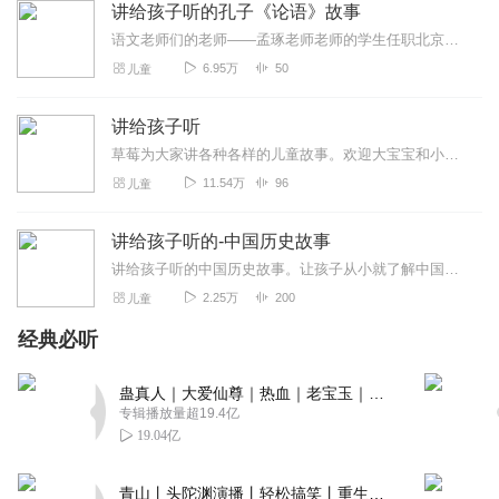
讲给孩子听的孔子《论语》故事
语文老师们的老师——孟琢老师老师的学生任职北京四中、人大附中、师大二附中、史家胡同小学等重点学校在《北京师范大学学报》、《古汉语研究》、《人民日报》、《光明日报...
6.95万
50
儿童
讲给孩子听
草莓为大家讲各种各样的儿童故事。欢迎大宝宝和小宝宝收听，喜欢就订阅吧。o(*￣3￣)o
11.54万
96
儿童
讲给孩子听的-中国历史故事
讲给孩子听的中国历史故事。让孩子从小就了解中国文化、历史、了解中国的上下五千年。
2.25万
200
儿童
经典必听
蛊真人｜大爱仙尊｜热血｜老宝玉｜多人VIP免费有声剧
专辑播放量超19.4亿
19.04亿
青山丨头陀渊演播丨轻松搞笑丨重生穿越丨古代权谋丨VIP免费 | 多人有声剧