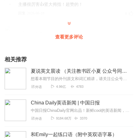
主播很厉害👍竖大拇指！超赞的！
回复
2026-06-18
0
姐姐，发给你啦，收到了嘛
查看更多评论
回复
2026-06-11
0
不惑的80后
相关推荐
主播很有才啊，这么多才艺
夏说英文晨读 （关注教书匠小夏 公众号同步更新）
回复
2026-06-01
0
想看本期节目的外刊原文和词汇精讲，请关注公众号【教书匠小夏】了解更多详情，可关注【友邻优课】公众号夏鹏老师，中国最大的微信端英语学习品牌“友邻优课”创始人，其首...
4.96亿
4783
外语
晴夏天空
发音标准 内容深刻，音质很好 。
China Daily英语新闻 | 中国日报
回复
2026-05-11
0
中国日报ChinaDaily官网出品！新鲜cool的英语新闻，超级native的英文播报，附双语文稿。每周一到周五早7:00准时更新，关注+订阅+10字评论！...
9184.68万
3370
外语
和Emily一起练口语（附中英双语字幕）