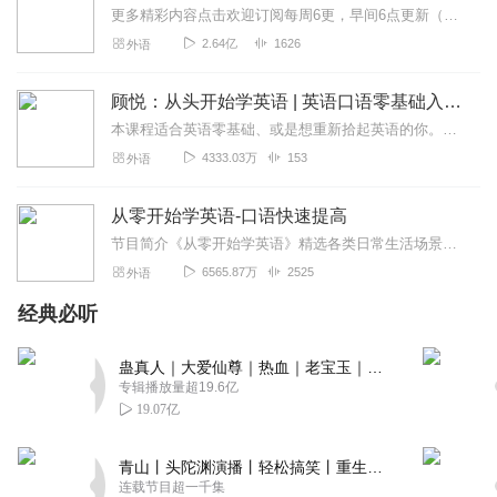
更多精彩内容点击欢迎订阅每周6更，早间6点更新（记得起床收听哦~）节目亮点练习英语口语最要注意循序渐进，那些简单生活口语，往往最实用。1.每日精选高频率实用句...
2.64亿
1626
外语
顾悦：从头开始学英语 | 英语口语零基础入门必备
本课程适合英语零基础、或是想重新拾起英语的你。大多数人学不好英语，是因为方法不得当。本课程基于“二语习得”理论，用一套精心设计的科学方法，带你系统学好英语。课程...
4333.03万
153
外语
从零开始学英语-口语快速提高
节目简介《从零开始学英语》精选各类日常生活场景，以“情景浸入式”教学为法，带领大家学会最基础且最实用的英语会话技巧。不需要反复背诵词汇句式，通过情境模拟学习，更...
6565.87万
2525
外语
经典必听
蛊真人｜大爱仙尊｜热血｜老宝玉｜多人VIP免费有声剧
专辑播放量超19.6亿
19.07亿
青山丨头陀渊演播丨轻松搞笑丨重生穿越丨古代权谋丨VIP免费 | 多人有声剧
连载节目超一千集