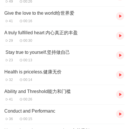
49
00:26
Give the love to the world给世界爱
41
00:16
A truly fulfilled heart 内心真正的丰盈
29
00:30
Stay true to yourself.坚持做自己
23
00:13
Health is priceless.健康无价
32
00:14
Ability and Threshold能力和门槛
41
00:26
Conduct and Performanc
36
00:15