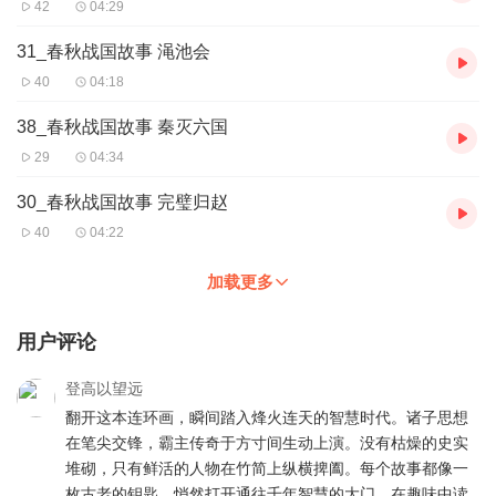
42
04:29
31_春秋战国故事 渑池会
40
04:18
38_春秋战国故事 秦灭六国
29
04:34
30_春秋战国故事 完璧归赵
40
04:22
加载更多
用户评论
登高以望远
翻开这本连环画，瞬间踏入烽火连天的智慧时代。诸子思想
在笔尖交锋，霸主传奇于方寸间生动上演。没有枯燥的史实
堆砌，只有鲜活的人物在竹简上纵横捭阖。每个故事都像一
枚古老的钥匙，悄然打开通往千年智慧的大门。在趣味中读