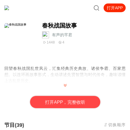
打开APP
春秋战国故事
有声的芊君
1448
4
回望春秋战国乱世风云，汇集经典历史典故、诸侯争霸、百家思
想。以连环画故事形式，生动讲述先贤智慧与时代传奇，趣味读懂
上古乱世历史。
核心亮点：
乱世群雄逐鹿，品读诸子百家千年智慧
打
开
A
P
P，完整收听
节目(39)
切换顺序