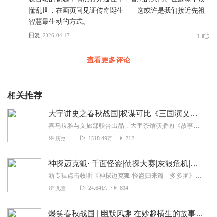
懂乱世，在画页间见证传奇诞生——这或许是我们接近先祖
智慧最生动的方式。
回复
2026-04-17
1
查看更多评论
相关推荐
大宇讲史之春秋战国|权谋可比《三国演义》，故事不亚《西游记》
喜马拉雅与文旅部联合出品，大宇茶馆演播的《故事中国·中国民间故事》现已上架。迄今为止最权威最全面的民间故事集，原汁原味，重现经典民间故事。听民间故事，寻中国记忆...
1518.49万
212
历史
神探迈克狐· 千面怪盗|侦探大赛|灰狼危机|多多罗
新专辑点击收听《神探迈克狐·怪盗归来篇｜多多罗》！！！>>>点击进入主播橱窗购买《神探迈克狐》系列图书吧!<<<多多罗故事【点击前往】收听多多罗其他好玩有趣的故...
24.64亿
834
儿童
爆笑春秋战国 | 幽默风趣 在妙趣横生的故事中了解历史