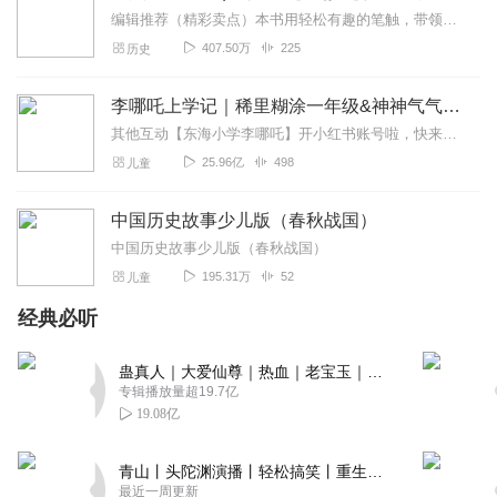
编辑推荐（精彩卖点）本书用轻松有趣的笔触，带领读者按时间顺序梳理了“春秋战国”这一个在中国历史上有着浓墨重彩一笔的年代。在这个时期，诸侯纷争，你方唱罢我登场，涌...
407.50万
225
历史
李哪吒上学记｜稀里糊涂一年级&神神气气二年级
其他互动【东海小学李哪吒】开小红书账号啦，快来关注和李哪吒成为好朋友！有机会免费领儿童会员、官方周边！【点击加入】东海小学广播站圈子，更多互动！李哪吒全新冒险番...
25.96亿
498
儿童
中国历史故事少儿版（春秋战国）
中国历史故事少儿版（春秋战国）
195.31万
52
儿童
经典必听
蛊真人｜大爱仙尊｜热血｜老宝玉｜多人VIP免费有声剧
专辑播放量超19.7亿
19.08亿
青山丨头陀渊演播丨轻松搞笑丨重生穿越丨古代权谋丨VIP免费 | 多人有声剧
最近一周更新