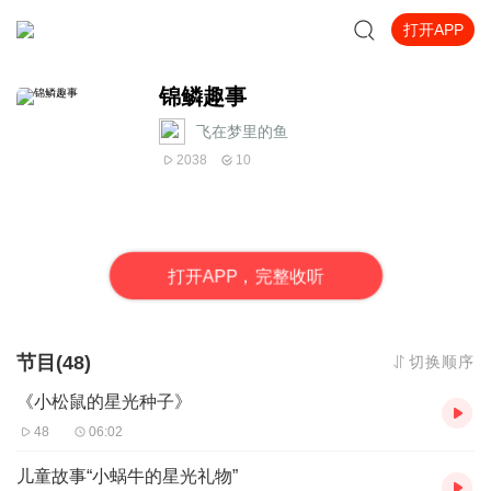
打开APP
锦鳞趣事
飞在梦里的鱼
2038
10
打
开
A
P
P，完整收听
节目(48)
切换顺序
《小松鼠的星光种子》
48
06:02
儿童故事“小蜗牛的星光礼物”