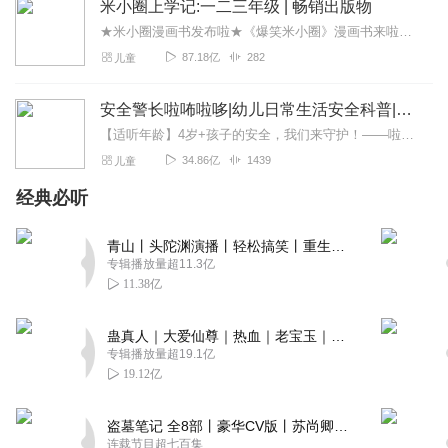
米小圈上学记:一二三年级 | 畅销出版物
★米小圈漫画书发布啦★《爆笑米小圈》漫画书来啦《米小圈上学记》一二三年级正版广播剧！《米小圈上学记》系列是儿童作家北猫最新创作的儿童小说系列，作品诙谐幽默、好...
87.18亿
282
儿童
安全警长啦咘啦哆|幼儿日常生活安全科普|宝宝巴士
【适听年龄】4岁+孩子的安全，我们来守护！——啦咘啦哆警长宣孩子天生爱冒险，好奇心爆棚！不是在大马路上比赛跑，就是踩着椅子上下跳，怎样才能保护孩子平安长大？听...
34.86亿
1439
儿童
经典必听
青山丨头陀渊演播丨轻松搞笑丨重生穿越丨古代权谋丨VIP免费 | 多人有声剧
专辑播放量超11.3亿
11.38亿
蛊真人｜大爱仙尊｜热血｜老宝玉｜多人VIP免费有声剧
专辑播放量超19.1亿
19.12亿
盗墓笔记 全8部丨豪华CV版丨苏尚卿&边江 领衔 多人有声剧丨冠声文化丨南派三叔
连载节目超七百集