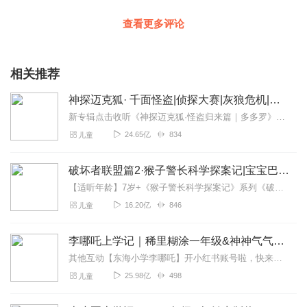
查看更多评论
相关推荐
神探迈克狐· 千面怪盗|侦探大赛|灰狼危机|多多罗
新专辑点击收听《神探迈克狐·怪盗归来篇｜多多罗》！！！>>>点击进入主播橱窗购买《神探迈克狐》系列图书吧!<<<多多罗故事【点击前往】收听多多罗其他好玩有趣的故...
24.65亿
834
儿童
破坏者联盟篇2·猴子警长科学探案记|宝宝巴士故事
【适听年龄】7岁+《猴子警长科学探案记》系列《破坏者联盟篇1·猴子警长科学探案记》>>>《破坏者联盟篇2·猴子警长科学探案记》>>>《破坏者联盟篇3·猴子警长科...
16.20亿
846
儿童
李哪吒上学记｜稀里糊涂一年级&神神气气二年级
其他互动【东海小学李哪吒】开小红书账号啦，快来关注和李哪吒成为好朋友！有机会免费领儿童会员、官方周边！【点击加入】东海小学广播站圈子，更多互动！李哪吒全新冒险番...
25.98亿
498
儿童