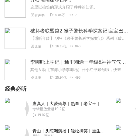
这里以搞笑的形式介绍了种种的知识。
5.04万
7
有声书
破坏者联盟篇2·猴子警长科学探案记|宝宝巴士故事
【适听年龄】7岁+《猴子警长科学探案记》系列《破坏者联盟篇1·猴子警长科学探案记》>>>《破坏者联盟篇2·猴子警长科学探案记》>>>《破坏者联盟篇3·猴子警长科...
16.19亿
846
儿童
李哪吒上学记｜稀里糊涂一年级&神神气气二年级
其他互动【东海小学李哪吒】开小红书账号啦，快来关注和李哪吒成为好朋友！有机会免费领儿童会员、官方周边！【点击加入】东海小学广播站圈子，更多互动！李哪吒全新冒险番...
25.94亿
498
儿童
经典必听
蛊真人｜大爱仙尊｜热血｜老宝玉｜多人VIP免费有声剧
专辑播放量超19.2亿
19.02亿
青山丨头陀渊演播丨轻松搞笑丨重生穿越丨古代权谋丨VIP免费 | 多人有声剧