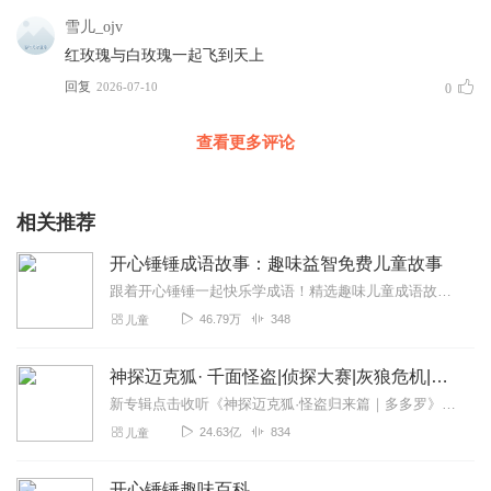
雪儿_ojv
红玫瑰与白玫瑰一起飞到天上
回复
2026-07-10
0
查看更多评论
相关推荐
开心锤锤成语故事：趣味益智免费儿童故事
跟着开心锤锤一起快乐学成语！精选趣味儿童成语故事，全程免费收听，情节生动有趣、节奏轻快，在欢乐的故事里积累成语、提升表达力，适合孩子日常磨耳朵，轻松收获知识与快...
46.79万
348
儿童
神探迈克狐· 千面怪盗|侦探大赛|灰狼危机|多多罗
新专辑点击收听《神探迈克狐·怪盗归来篇｜多多罗》！！！>>>点击进入主播橱窗购买《神探迈克狐》系列图书吧!<<<多多罗故事【点击前往】收听多多罗其他好玩有趣的故...
24.63亿
834
儿童
开心锤锤趣味百科。