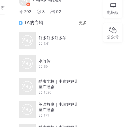
小睿和小睿妈妈
倒序
202
8
92
电脑版
TA的专辑
更多
公众号
好多好多好多羊
341
水浒传
69
酷虫学校｜小睿妈妈儿
童广播剧
1520
英语故事｜小瑞妈妈儿
童广播剧
171