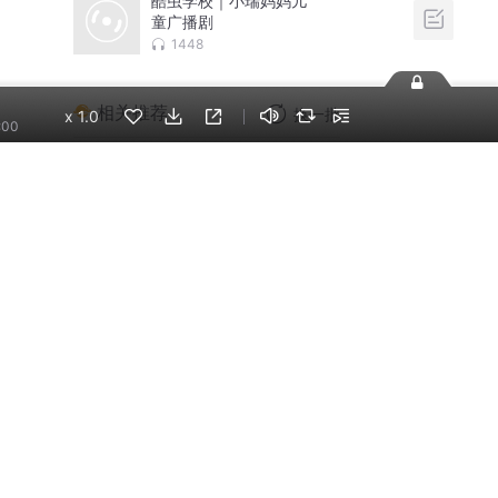
酷虫学校｜小瑞妈妈儿
童广播剧
1448
相关推荐
换一批
x
1.0
:00
李哪吒上学记｜稀里糊
涂一年级&神神气气二年
级
东海小学广播站
奶龙365夜睡前故事丨
益智正能量丨治愈
奶龙官方账号
米小圈上学记:一二三年
级 | 畅销出版物
米小圈
李哪吒上学记｜跃跃欲
试三年级
东海小学广播站