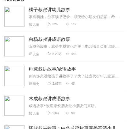
橘子叔叔讲幼儿故事
家有萌娃，分享读书记录，顺便给小朋友们启蒙，希望所有的小朋友都能健康快乐成长！
826
112
儿童
白杨叔叔讲成语故事
听成语故事，感受中华文化之美！电台播音员用温暖声音与你每天相伴！
8.20万
445
儿童
帅叔叔讲故事/成语故事
你有多久没陪孩子讲故事了？为了让当代少年儿童更好了解中国传统文化，传承中华精神，“帅叔叔讲故事“以国学传统、古诗词诵读、中国民间传说、民俗故事、少数民族故事、宝...
2.66万
45
历史
木成叔叔讲成语故事
成语故事~欢迎家长朋友让小朋友们来听。
5347
99
儿童
怪叔叔讲故事：中华成语故事完整高清少儿版