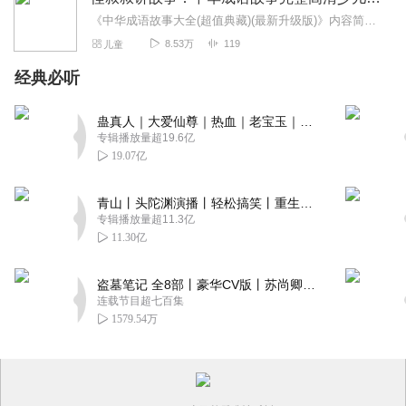
《中华成语故事大全(超值典藏)(最新升级版)》内容简介：在中国浩如烟海的典籍中，保存和记载着无数的成语，这些成语成为了中华文化最为灿烂的结晶。如果说汉语是浩瀚的...
8.53万
119
儿童
经典必听
蛊真人｜大爱仙尊｜热血｜老宝玉｜多人VIP免费有声剧
专辑播放量超19.6亿
19.07亿
青山丨头陀渊演播丨轻松搞笑丨重生穿越丨古代权谋丨VIP免费 | 多人有声剧
专辑播放量超11.3亿
11.30亿
盗墓笔记 全8部丨豪华CV版丨苏尚卿&边江 领衔 多人有声剧丨冠声文化丨南派三叔
连载节目超七百集
1579.54万