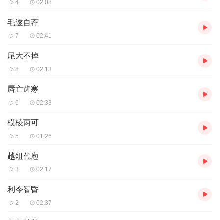
4
02:08
毛遂自荐
7
02:41
尾大不掉
8
02:13
唇亡齿寒
6
02:33
模棱两可
5
01:26
越俎代庖
3
02:17
利令智昏
2
02:37