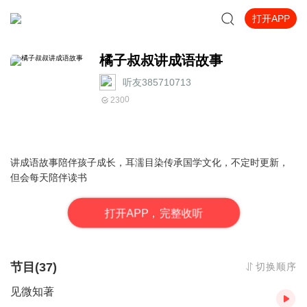
打开APP
橘子叔叔讲成语故事
听友385710713
0
230
讲成语故事陪伴孩子成长，耳濡目染传承国学文化，不定时更新，
但会每天陪伴读书
打
开
A
P
P，完整收听
节目(37)
切换顺序
见微知著